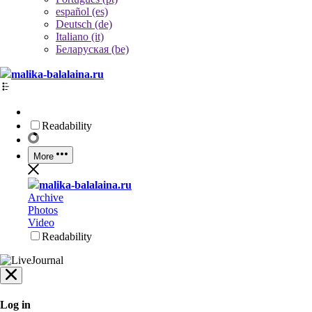
español (es)
Deutsch (de)
Italiano (it)
Беларуская (be)
malika-balalaina.ru
Readability
More
malika-balalaina.ru
Archive
Photos
Video
Readability
Log in