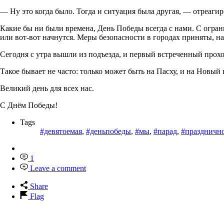
— Ну это когда было. Тогда и ситуация была другая, — отреаги
Какие бы ни были времена, День Победы всегда с нами. С огра
или вот-вот начнутся. Меры безопасности в городах приняты, н
Сегодня с утра вышли из подъезда, и первый встреченный прох
Такое бывает не часто: только может быть на Пасху, и на Новый 
Великий день для всех нас.
С Днём Победы!
Tags
#девятоемая
,
#деньпобеды
,
#мы
,
#парад
,
#праздничн
1
Leave a comment
Share
Flag