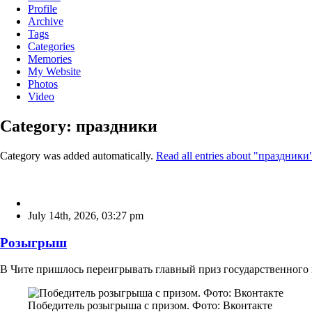
Profile
Archive
Tags
Categories
Memories
My Website
Photos
Video
Category: праздники
Category was added automatically.
Read all entries about "праздники
July 14th, 2026
,
03:27 pm
Розыгрыш
В Чите пришлось переигрывать главный приз государственного п
Победитель розыгрыша с призом. Фото: Вконтакте