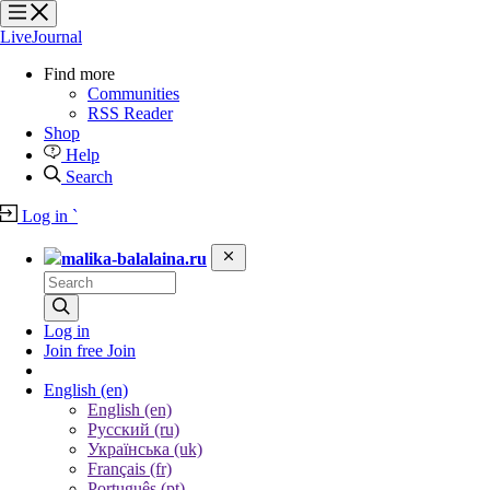
?
?
?
?
LiveJournal
Find more
Communities
RSS Reader
Shop
Help
Search
Log in
`
malika-balalaina.ru
Log in
Join free
Join
English
(en)
English (en)
Русский (ru)
Українська (uk)
Français (fr)
Português (pt)