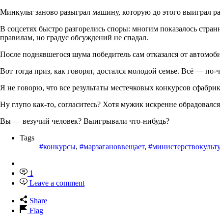
Минкульт заново разыграл машину, которую до этого выиграл р
В соцсетях быстро разгорелись споры: многим показалось странн
правилам, но градус обсуждений не спадал.
После поднявшегося шума победитель сам отказался от автомоб
Вот тогда приз, как говорят, достался молодой семье. Всё — по-
Я не говорю, что все результаты местечковых конкурсов сфабрик
Ну глупо как-то, согласитесь? Хотя мужик искренне обрадовался
Вы — везучий человек? Выигрывали что-нибудь?
Tags
#конкурсы
,
#марзагановвещает
,
#министерствокульт
1
Leave a comment
Share
Flag