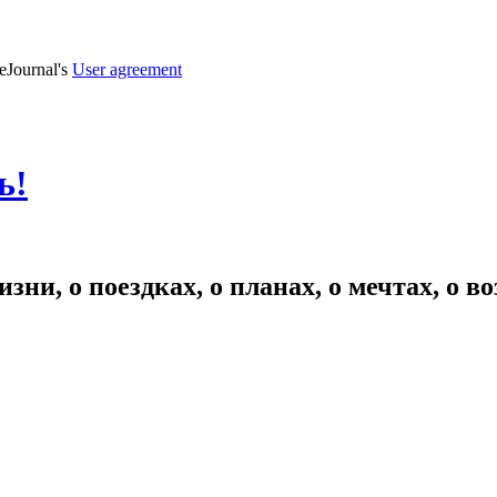
veJournal's
User agreement
ь!
зни, о поездках, о планах, о мечтах, о 