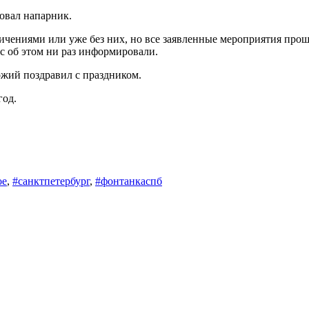
ровал напарник.
ничениями или уже без них, но все заявленные мероприятия про
ас об этом ни раз информировали.
ожий поздравил с праздником.
год.
ое
,
#санктпетербург
,
#фонтанкаспб