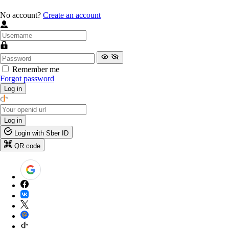
No account?
Create an account
Remember me
Forgot password
Log in
Log in
Login with Sber ID
QR code