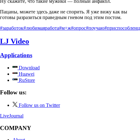
Ну скажите, что такие мужики — полный анфакбл.
Пацаны, можете здесь даже не спорить. Я уже вижу как вы
готовы разразиться праведным гневом под этим постом.
#заработок
#любимаяработа
#м+ж
#опрос
#поучаю
#приспособлен
LJ Video
Applications
Download
Huawei
RuStore
Follow us:
Follow us on Twitter
LiveJournal
COMPANY
About