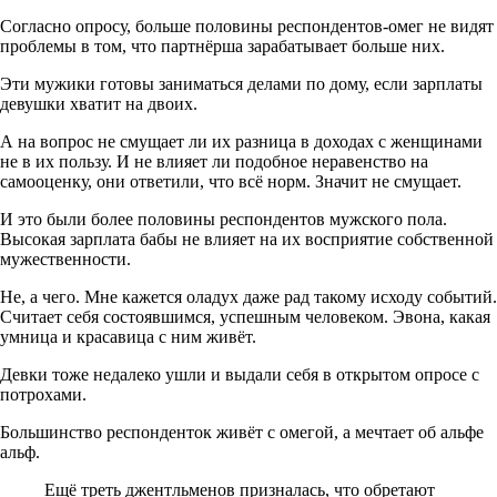
Согласно опросу, больше половины респондентов-омег не видят
проблемы в том, что партнёрша зарабатывает больше них.
Эти мужики готовы заниматься делами по дому, если зарплаты
девушки хватит на двоих.
А на вопрос не смущает ли их разница в доходах с женщинами
не в их пользу. И не влияет ли подобное неравенство на
самооценку, они ответили, что всё норм. Значит не смущает.
И это были более половины респондентов мужского пола.
Высокая зарплата бабы не влияет на их восприятие собственной
мужественности.
Не, а чего. Мне кажется оладух даже рад такому исходу событий.
Считает себя состоявшимся, успешным человеком. Эвона, какая
умница и красавица с ним живёт.
Девки тоже недалеко ушли и выдали себя в открытом опросе с
потрохами.
Большинство респонденток живёт с омегой, а мечтает об альфе
альф.
Ещё треть джентльменов призналась, что обретают