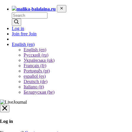
malika-balalaina.ru
Log in
Join free
Join
English
(en)
English (en)
Русский (ru)
Українська (uk)
Français (fr)
Português (pt)
español (es)
Deutsch (de)
Italiano (it)
Беларуская (be)
Log in