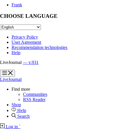
Frank
CHOOSE LANGUAGE
Privacy Policy
User Agreement
Recommendation technologies
Help
LiveJournal
— v.931
?
?
LiveJournal
Find more
Communities
RSS Reader
Shop
Help
Search
Log in
`