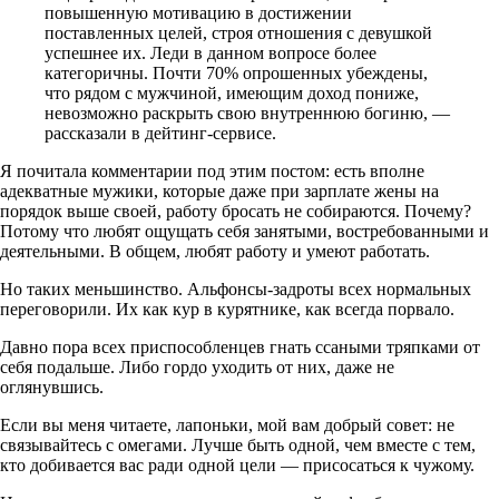
повышенную мотивацию в достижении
поставленных целей, строя отношения с девушкой
успешнее их. Леди в данном вопросе более
категоричны. Почти 70% опрошенных убеждены,
что рядом с мужчиной, имеющим доход пониже,
невозможно раскрыть свою внутреннюю богиню, —
рассказали в дейтинг-сервисе.
Я почитала комментарии под этим постом: есть вполне
адекватные мужики, которые даже при зарплате жены на
порядок выше своей, работу бросать не собираются. Почему?
Потому что любят ощущать себя занятыми, востребованными и
деятельными. В общем, любят работу и умеют работать.
Но таких меньшинство. Альфонсы-задроты всех нормальных
переговорили. Их как кур в курятнике, как всегда порвало.
Давно пора всех приспособленцев гнать ссаными тряпками от
себя подальше. Либо гордо уходить от них, даже не
оглянувшись.
Если вы меня читаете, лапоньки, мой вам добрый совет: не
связывайтесь с омегами. Лучше быть одной, чем вместе с тем,
кто добивается вас ради одной цели — присосаться к чужому.