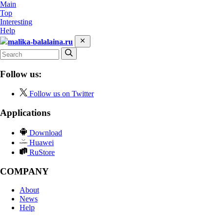
Main
Top
Interesting
Help
malika-balalaina.ru
Follow us:
Follow us on Twitter
Applications
Download
Huawei
RuStore
COMPANY
About
News
Help