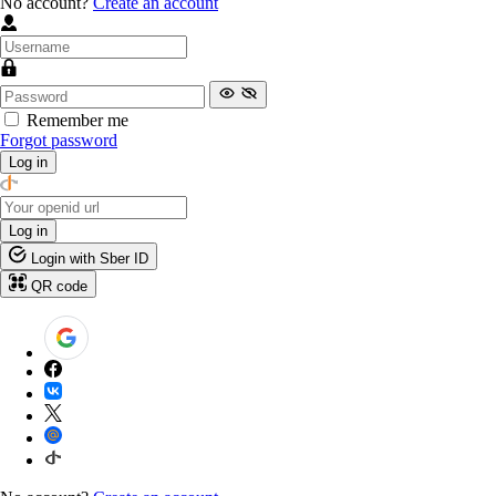
No account?
Create an account
Remember me
Forgot password
Log in
Log in
Login with Sber ID
QR code