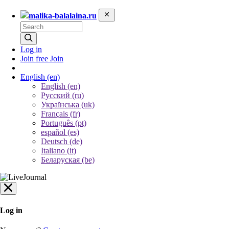
malika-balalaina.ru
Log in
Join free
Join
English
(en)
English (en)
Русский (ru)
Українська (uk)
Français (fr)
Português (pt)
español (es)
Deutsch (de)
Italiano (it)
Беларуская (be)
Log in