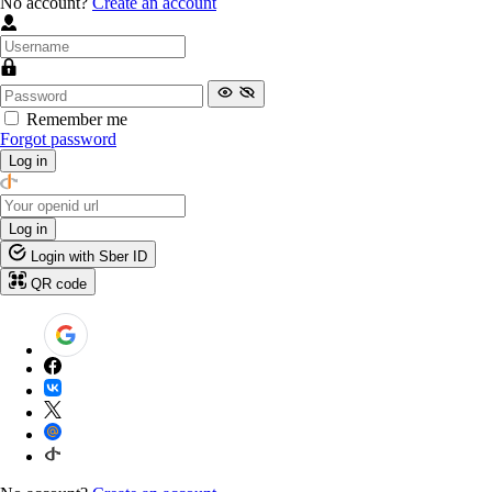
No account?
Create an account
Remember me
Forgot password
Log in
Log in
Login with Sber ID
QR code