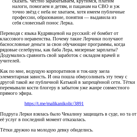
сказать. Честно зарабатываем, крутимся, платим
налоги, помогаем и детям, и пацанам на СВО и уж
точно звёзд с неба не хватаем, хотя имеем публичные
профессии, образование, понятия — выдавила из
себя словесный понос Лерка.
Переводя с языка Кудрявцевой на русский: её бомбит от
классового неравенства. Почему такие Лерчики получают
баснословные деньги за свои обучающие программы, когда
рядовые селебруны, как баба Лера, мизерные зарплаты?
Додумались сравнить свой заработок с окладом врачей и
учителей.
Как по мне, ведущую корпоративов и ток-шоу заела
элементарная зависть. И она пошла обмусоливать эту тему с
другой такой же публичной Катькой в запрещённой сети. Тётки
перемывали кости блогеру в забытом уже жанре совместного
прямого эфира.
https://t.me/malikanikolic/3891
Подруга Лерки взялась было Чекалину защищать в суде, но та от
её услуг в последний момент отказалась.
Тётки дружно на молодую девку обиделись.