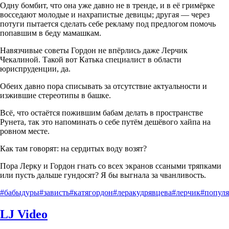
Одну бомбит, что она уже давно не в тренде, и в её гримёрке
восседают молодые и нахрапистые девицы; другая — через
потуги пытается сделать себе рекламу под предлогом помочь
попавшим в беду мамашкам.
Навязчивые советы Гордон не впёрлись даже Лерчик
Чекалиной. Такой вот Катька специалист в области
юриспруденции, да.
Обеих давно пора списывать за отсутствие актуальности и
изжившие стереотипы в башке.
Всё, что остаётся пожившим бабам делать в пространстве
Рунета, так это напоминать о себе путём дешёвого хайпа на
ровном месте.
Как там говорят: на сердитых воду возят?
Пора Лерку и Гордон гнать со всех экранов ссаными тряпками
или пусть дальше гундосят? Я бы выгнала за чванливость.
#бабыдуры
#зависть
#катягордон
#леракудрявцева
#лерчик
#популя
LJ Video