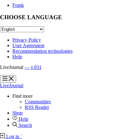
Frank
CHOOSE LANGUAGE
Privacy Policy
User Agreement
Recommendation technologies
Help
LiveJournal
— v.931
?
?
LiveJournal
Find more
Communities
RSS Reader
Shop
Help
Search
Log in
`