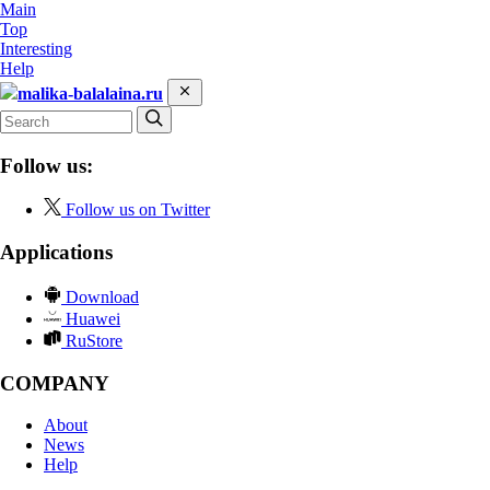
Main
Top
Interesting
Help
malika-balalaina.ru
Follow us:
Follow us on Twitter
Applications
Download
Huawei
RuStore
COMPANY
About
News
Help