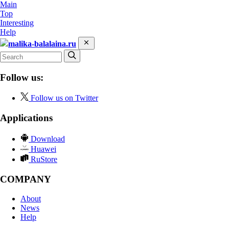
Main
Top
Interesting
Help
malika-balalaina.ru
Follow us:
Follow us on Twitter
Applications
Download
Huawei
RuStore
COMPANY
About
News
Help