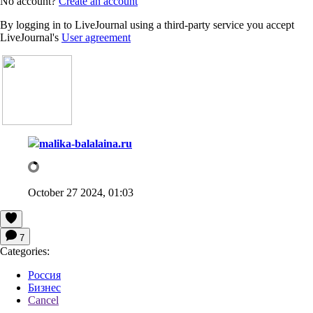
No account?
Create an account
By logging in to LiveJournal using a third-party service you accept
LiveJournal's
User agreement
malika-balalaina.ru
October 27 2024, 01:03
7
Categories:
Россия
Бизнес
Cancel