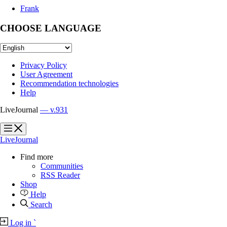
Frank
CHOOSE LANGUAGE
Privacy Policy
User Agreement
Recommendation technologies
Help
LiveJournal
— v.931
?
?
LiveJournal
Find more
Communities
RSS Reader
Shop
Help
Search
Log in
`