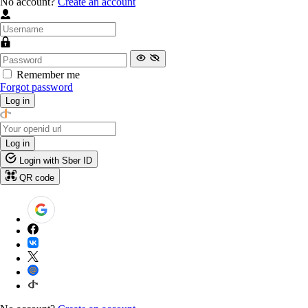
No account?
Create an account
Remember me
Forgot password
Log in
Log in
Login with Sber ID
QR code