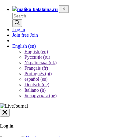
malika-balalaina.ru
Log in
Join free
Join
English
(en)
English (en)
Русский (ru)
Українська (uk)
Français (fr)
Português (pt)
español (es)
Deutsch (de)
Italiano (it)
Беларуская (be)
Log in