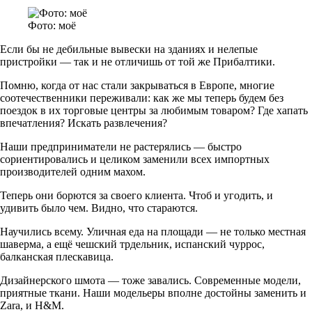
Фото: моё
Если бы не дебильные вывески на зданиях и нелепые
пристройки — так и не отличишь от той же Прибалтики.
Помню, когда от нас стали закрываться в Европе, многие
соотечественники переживали: как же мы теперь будем без
поездок в их торговые центры за любимым товаром? Где хапать
впечатления? Искать развлечения?
Наши предприниматели не растерялись — быстро
сориентировались и целиком заменили всех импортных
производителей одним махом.
Теперь они борются за своего клиента. Чтоб и угодить, и
удивить было чем. Видно, что стараются.
Научились всему. Уличная еда на площади — не только местная
шаверма, а ещё чешский трдельник, испанский чуррос,
балканская плескавица.
Дизайнерского шмота — тоже завались. Современные модели,
приятные ткани. Наши модельеры вполне достойны заменить и
Zara, и H&M.