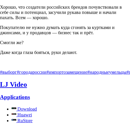
Хорошо, что создатели российских брендов почувствовали в
себе силы и потенциал, засучили рукава повыше и начали
пахать. Всем — хорошо.
Покупателю не нужно думать куда сгонять за куртками и
джинсами, и у продавцов — бизнес так и прёт.
Смогли же?
Даже когда глаза бояться, руки делают.
#выборг
#городароссии
#импортозамещение
#народныеумельцы
#
LJ Video
Applications
Download
Huawei
RuStore