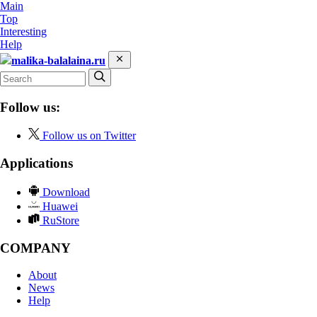
Main
Top
Interesting
Help
malika-balalaina.ru
Follow us:
Follow us on Twitter
Applications
Download
Huawei
RuStore
COMPANY
About
News
Help