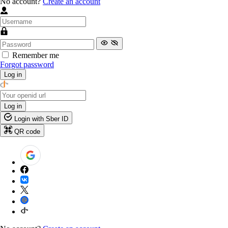
No account?
Create an account
Remember me
Forgot password
Log in
Log in
Login with Sber ID
QR code