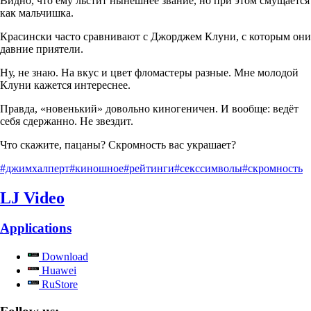
Видно, что ему льстит нынешнее звание, но при этом смущается
как мальчишка.
Красински часто сравнивают с Джорджем Клуни, с которым они
давние приятели.
Ну, не знаю. На вкус и цвет фломастеры разные. Мне молодой
Клуни кажется интереснее.
Правда, «новенький» довольно киногеничен. И вообще: ведёт
себя сдержанно. Не звездит.
Что скажите, пацаны? Скромность вас украшает?
#джимхалперт
#киношное
#рейтинги
#секссимволы
#скромность
LJ Video
Applications
Download
Huawei
RuStore