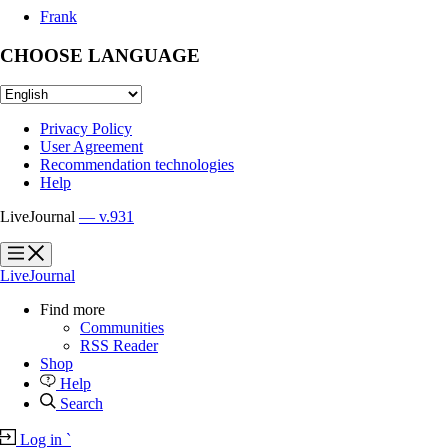
Frank
CHOOSE LANGUAGE
Privacy Policy
User Agreement
Recommendation technologies
Help
LiveJournal
— v.931
?
?
LiveJournal
Find more
Communities
RSS Reader
Shop
Help
Search
Log in
`