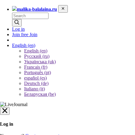
malika-balalaina.ru
Log in
Join free
Join
English
(en)
English (en)
Русский (ru)
Українська (uk)
Français (fr)
Português (pt)
español (es)
Deutsch (de)
Italiano (it)
Беларуская (be)
Log in