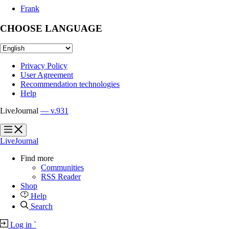
Frank
CHOOSE LANGUAGE
Privacy Policy
User Agreement
Recommendation technologies
Help
LiveJournal
— v.931
?
?
LiveJournal
Find more
Communities
RSS Reader
Shop
Help
Search
Log in
`