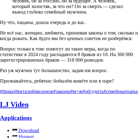
человек, он за Россию, он за будущее. А человек,
который холостяк, за что он? Он за смерть — сделал
вывод глубоко семейный мужчина.
Ну что, пацаны, дошла очередь и до вас.
Не всё нас, женщин, шеймить, принимая законы о том, сколько и
когда рожать. Как будто мы без ценных советов не разберёмся.
Вопрос только в том: помогут ли такие меры, когда по
статистике в 2024 году распадаются 8 браков из 10. На 360 000
зарегистрированных браков — 318 000 разводов.
Раз уж мужчин тут большинство, задам им вопрос.
Признавайтесь, ребятки: бобылём живёте или в паре?
#браки
#виталиймилонов
#законы
#м+ж
#обсудить
#семейныепары
LJ Video
Applications
Download
Huawei