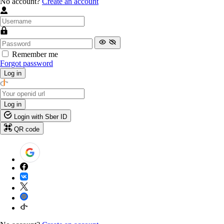
No account?
Create an account
Remember me
Forgot password
Log in
Log in
Login with Sber ID
QR code