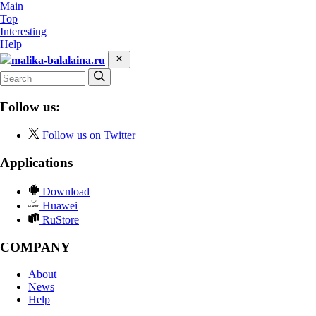
Main
Top
Interesting
Help
malika-balalaina.ru
Follow us:
Follow us on Twitter
Applications
Download
Huawei
RuStore
COMPANY
About
News
Help