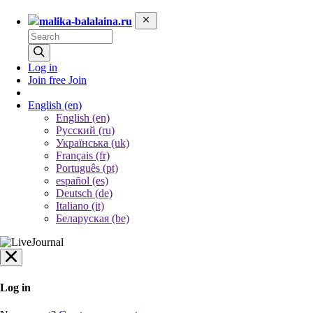
malika-balalaina.ru
Log in
Join free
Join
English
(en)
English (en)
Русский (ru)
Українська (uk)
Français (fr)
Português (pt)
español (es)
Deutsch (de)
Italiano (it)
Беларуская (be)
Log in