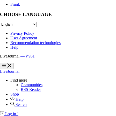
Frank
CHOOSE LANGUAGE
Privacy Policy
User Agreement
Recommendation technologies
Help
LiveJournal
— v.931
?
?
LiveJournal
Find more
Communities
RSS Reader
Shop
Help
Search
Log in
`