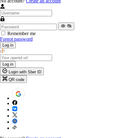
No account?
Create an account
Remember me
Forgot password
Log in
Log in
Login with Sber ID
QR code