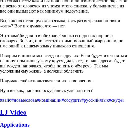
Но согласитесь: какой бы новизной и лингвистической окраской
не веяло от словечек из упомянутого списка, у большинства из
вас они вызывают как минимум недоумение.
Вы, как носители русского языка, хоть раз встречали «пов» и
«сап»? Вот и я думаю, что — нет.
Этот «вайб» давно в обиходе. Однако его до сих пор нет в
словарях. Значит, оно всего-то заимствованный жаргонизм, не
имеющий к нашему языку никакого отношения.
Говорим и пишем мы всегда для других. Если будем изъясняться
на понятном лишь узкому кругу диалекте, то наш адресат будет
вынужден напрячься, чтобы понять о чём речь. Так мы
усложним ему жизнь, а должны облегчить.
Подумаю ещё использовать ли их в творчестве.
Ну а вы как, пацаны: оскуфились уже или нет?
#вайб
#новыеслова
#номинации
#обсудить
#русскийязык
#скуфы
LJ Video
Applications