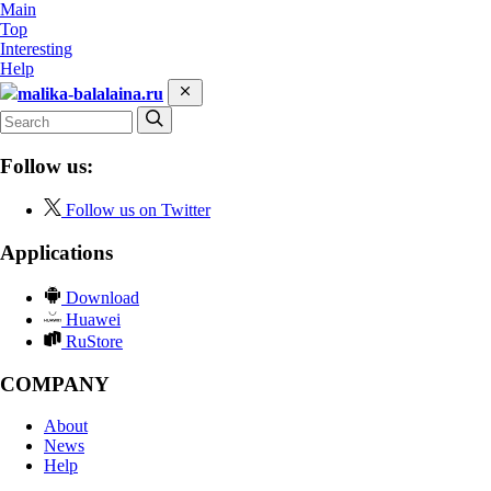
Main
Top
Interesting
Help
malika-balalaina.ru
Follow us:
Follow us on Twitter
Applications
Download
Huawei
RuStore
COMPANY
About
News
Help