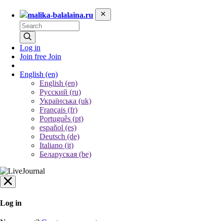
malika-balalaina.ru
Log in
Join free
Join
English
(en)
English (en)
Русский (ru)
Українська (uk)
Français (fr)
Português (pt)
español (es)
Deutsch (de)
Italiano (it)
Беларуская (be)
Log in