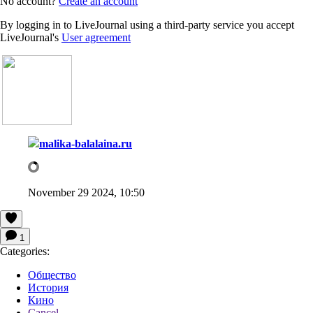
No account?
Create an account
By logging in to LiveJournal using a third-party service you accept
LiveJournal's
User agreement
malika-balalaina.ru
November 29 2024, 10:50
1
Categories:
Общество
История
Кино
Cancel