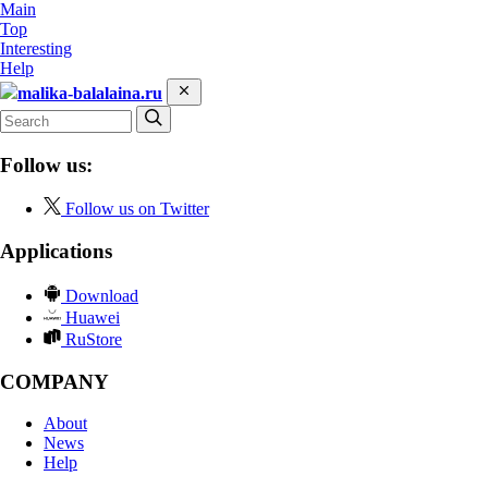
Main
Top
Interesting
Help
malika-balalaina.ru
Follow us:
Follow us on Twitter
Applications
Download
Huawei
RuStore
COMPANY
About
News
Help