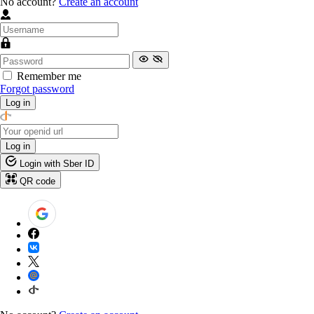
No account?
Create an account
Remember me
Forgot password
Log in
Log in
Login with Sber ID
QR code