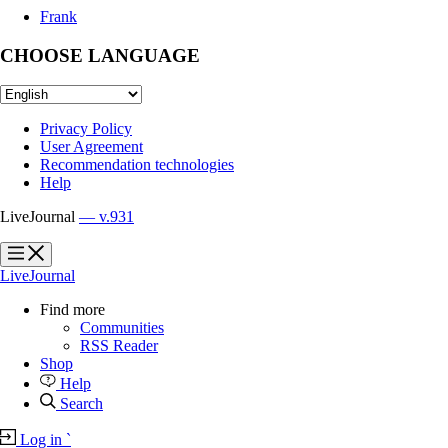
Frank
CHOOSE LANGUAGE
Privacy Policy
User Agreement
Recommendation technologies
Help
LiveJournal
— v.931
?
?
LiveJournal
Find more
Communities
RSS Reader
Shop
Help
Search
Log in
`