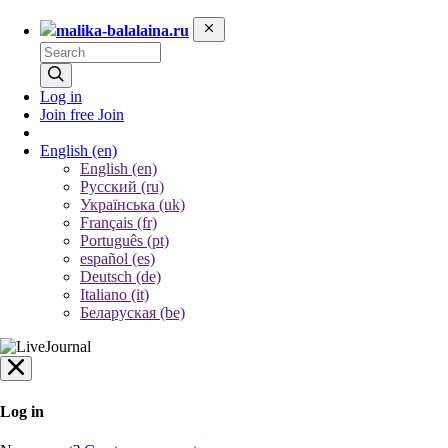
malika-balalaina.ru
Log in
Join free
Join
English
(en)
English (en)
Русский (ru)
Українська (uk)
Français (fr)
Português (pt)
español (es)
Deutsch (de)
Italiano (it)
Беларуская (be)
Log in