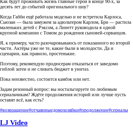
Как будут проживать жизнь главные герои в конце 90-х, за
десять лет до событий оригинального шоу?
Когда Габби ещё работала моделью и не встретила Карлоса,
Сьюзан — была замужем за адюльтером Карлом, Бри — растила
маленьких детей с Рэксом, а Линетт руководила в одной
крупной компании с Томом до рождения сыновей-сорванцов.
Я, к примеру, часто разочаровываюсь от показанного во второй
части. Актёры уже не те, какие были в молодости. Да и
сценарии, как правило, простенькие.
Поэтому, рекомендую продюсерам отказаться от заведомо
гиблой затеи и не сливать бюджет в унитаз.
Пока неизвестно, состоится камбэк или нет.
Задам резонный вопрос: вы ностальгируете по любимым
сериальчикам? Ждёте продолжения историй или лучше пусть
оставят всё, как есть?
#возвращение
#отчаянныедомохозяйки
#продолжение
#сериалы
LJ Video