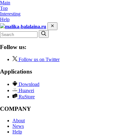
Main
Top
Interesting
Help
malika-balalaina.ru
Follow us:
Follow us on Twitter
Applications
Download
Huawei
RuStore
COMPANY
About
News
Help