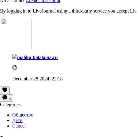
No account?
Create an account
By logging in to LiveJournal using a third-party service you accept Li
malika-balalaina.ru
December 28 2024, 22:18
5
Categories:
Общество
Дети
Cancel