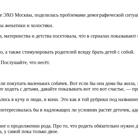
ме ЭХО Москвы, поделилась проблемами демографической ситуа
ны женатики и холостяки.
а, материнства и детства посетовала, что в сериалах показыва
 а также стимулировать родителей всюду брать детей с собой.
 Послушайте, что несёт.
ли покупать маленьких собачек. Вот если бы она дома бы жила, э
е ходить с детьми, давайте показывать вот это вот счастье, — пр
лись в кучу и люди, и кони. Это как в той рубрики под названи
интересовалась бы в надлежащих ли условиях растят деточек, а
ие о продолжении рода. Про то, что родить обязательно нужно д
 у самой пока только двое.