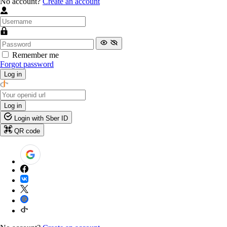
No account?
Create an account
Remember me
Forgot password
Log in
Log in
Login with Sber ID
QR code