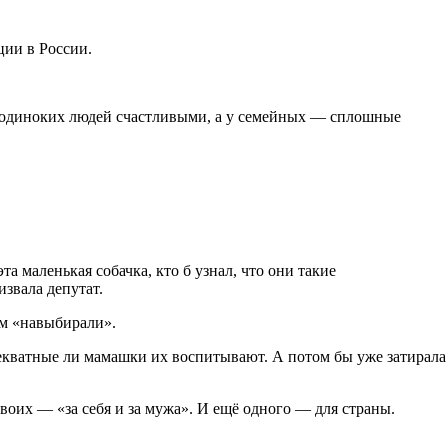
ции в России.
ют одиноких людей счастливыми, а у семейных — сплошные
та маленькая собачка, кто б узнал, что они такие
извала депутат.
ем «навыбирали».
декватные ли мамашки их воспитывают. А потом бы уже затирала
воих — «за себя и за мужа». И ещё одного — для страны.