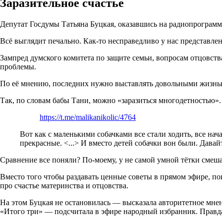
Заразительное счастье
Депутат Госдумы Татьяна Буцкая, оказавшись на радиопрограм
Всё выглядит печально. Как-то несправедливо у нас представле
Зампред думского комитета по защите семьи, вопросам отцовств
проблемы.
По её мнению, последних нужно выставлять довольными жизнью,
Так, по словам бабы Тани, можно «заразиться многодетностью».
https://t.me/malikanikolic/4764
Вот как с маленькими собачками все стали ходить, все нача
прекрасные. <...> И вместо детей собачки вон были. Давайт
Сравнение все поняли? По-моему, у не самой умной тётки смеша
Вместо того чтобы раздавать ценные советы в прямом эфире, по
про счастье материнства и отцовства.
На этом Буцкая не остановилась — высказала авторитетное мнен
«Итого три» — подсчитала в эфире народный избранник. Правда,