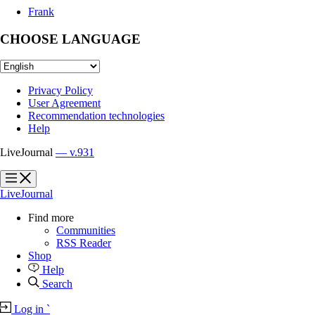
Frank
CHOOSE LANGUAGE
Privacy Policy
User Agreement
Recommendation technologies
Help
LiveJournal
— v.931
?
?
LiveJournal
Find more
Communities
RSS Reader
Shop
Help
Search
Log in
`