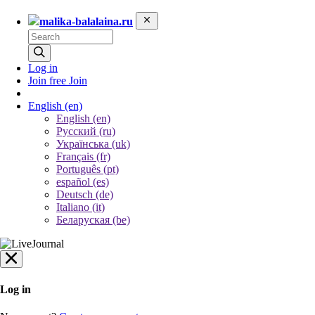
malika-balalaina.ru
Log in
Join free
Join
English
(en)
English (en)
Русский (ru)
Українська (uk)
Français (fr)
Português (pt)
español (es)
Deutsch (de)
Italiano (it)
Беларуская (be)
Log in