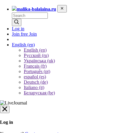
malika-balalaina.ru
Log in
Join free
Join
English
(en)
English (en)
Русский (ru)
Українська (uk)
Français (fr)
Português (pt)
español (es)
Deutsch (de)
Italiano (it)
Беларуская (be)
Log in