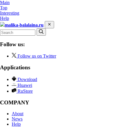
Main
Top
Interesting
Help
malika-balalaina.ru
Follow us:
Follow us on Twitter
Applications
Download
Huawei
RuStore
COMPANY
About
News
Help