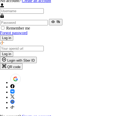
No account?
Create an account
Remember me
Forgot password
Log in
Log in
Login with Sber ID
QR code