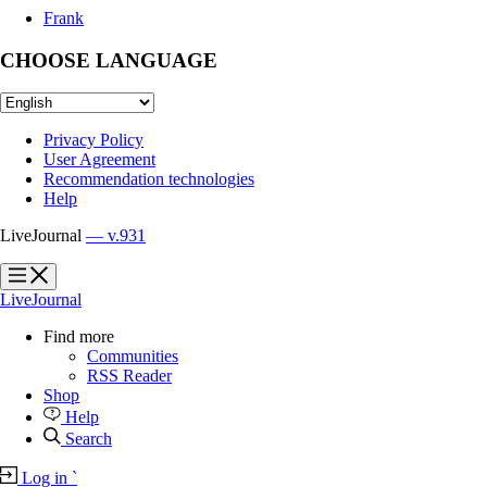
Frank
CHOOSE LANGUAGE
Privacy Policy
User Agreement
Recommendation technologies
Help
LiveJournal
— v.931
?
?
LiveJournal
Find more
Communities
RSS Reader
Shop
Help
Search
Log in
`