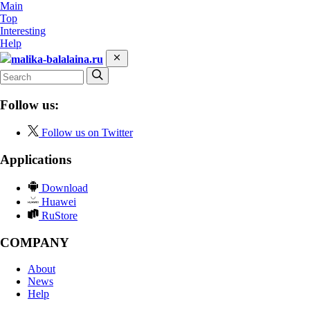
Main
Top
Interesting
Help
malika-balalaina.ru
Follow us:
Follow us on Twitter
Applications
Download
Huawei
RuStore
COMPANY
About
News
Help