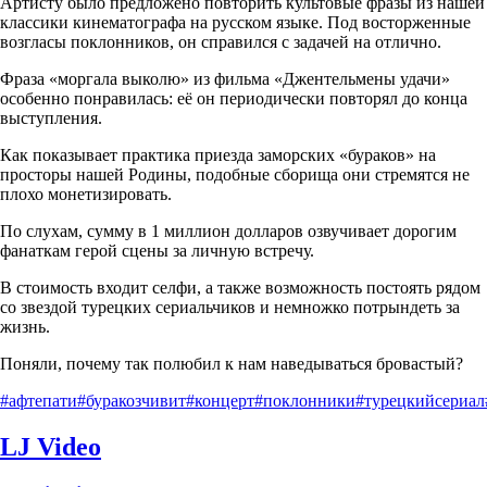
Артисту было предложено повторить культовые фразы из нашей
классики кинематографа на русском языке. Под восторженные
возгласы поклонников, он справился с задачей на отлично.
Фраза «моргала выколю» из фильма «Джентельмены удачи»
особенно понравилась: её он периодически повторял до конца
выступления.
Как показывает практика приезда заморских «бураков» на
просторы нашей Родины, подобные сборища они стремятся не
плохо монетизировать.
По слухам, сумму в 1 миллион долларов озвучивает дорогим
фанаткам герой сцены за личную встречу.
В стоимость входит селфи, а также возможность постоять рядом
со звездой турецких сериальчиков и немножко потрындеть за
жизнь.
Поняли, почему так полюбил к нам наведываться бровастый?
#афтепати
#буракозчивит
#концерт
#поклонники
#турецкийсериал
LJ Video