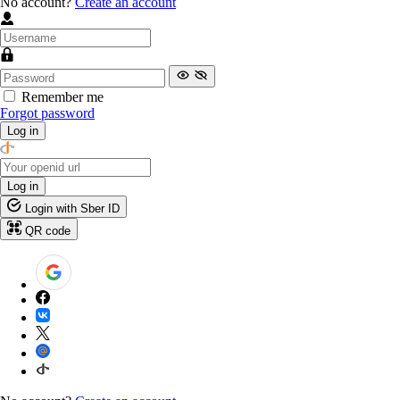
No account?
Create an account
Remember me
Forgot password
Log in
Log in
Login with Sber ID
QR code