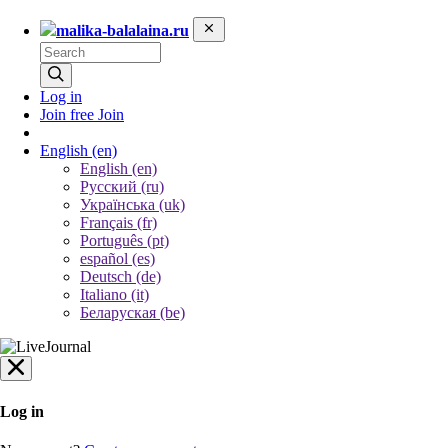
malika-balalaina.ru
Log in
Join free
Join
English
(en)
English (en)
Русский (ru)
Українська (uk)
Français (fr)
Português (pt)
español (es)
Deutsch (de)
Italiano (it)
Беларуская (be)
Log in