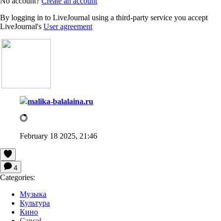
No account?
Create an account
By logging in to LiveJournal using a third-party service you accept
LiveJournal's
User agreement
malika-balalaina.ru
February 18 2025, 21:46
4
Categories:
Музыка
Культура
Кино
Cancel