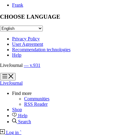
Frank
CHOOSE LANGUAGE
Privacy Policy
User Agreement
Recommendation technologies
Help
LiveJournal
— v.931
?
?
LiveJournal
Find more
Communities
RSS Reader
Shop
Help
Search
Log in
`