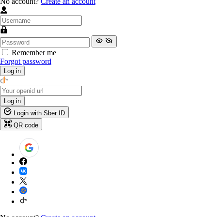
No account?
Create an account
Remember me
Forgot password
Log in
Log in
Login with Sber ID
QR code