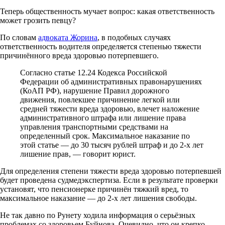
Теперь общественность мучает вопрос: какая ответственность
может грозить певцу?
По словам
адвоката Жорина
, в подобных случаях
ответственность водителя определяется степенью тяжести
причинённого вреда здоровью потерпевшего.
Согласно статье 12.24 Кодекса Российской
Федерации об административных правонарушениях
(КоАП РФ), нарушение Правил дорожного
движения, повлекшее причинение легкой или
средней тяжести вреда здоровью, влечет наложение
административного штрафа или лишение права
управления транспортными средствами на
определенный срок. Максимальное наказание по
этой статье — до 30 тысяч рублей штраф и до 2-х лет
лишение прав, — говорит юрист.
Для определения степени тяжести вреда здоровью потерпевшей
будет проведена судмедэкспертиза. Если в результате проверки
установят, что пенсионерке причинён тяжкий вред, то
максимальное наказание — до 2-х лет лишения свободы.
Не так давно по Рунету ходила информация о серьёзных
проблемах со здоровьем Буйнова. Очевидно, что он крепко