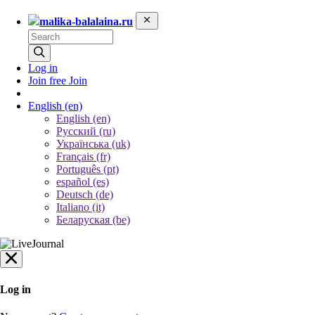
malika-balalaina.ru
Log in
Join free
Join
English
(en)
English (en)
Русский (ru)
Українська (uk)
Français (fr)
Português (pt)
español (es)
Deutsch (de)
Italiano (it)
Беларуская (be)
Log in