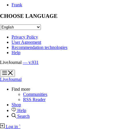
Frank
CHOOSE LANGUAGE
Privacy Policy
User Agreement
Recommendation technologies
Help
LiveJournal
— v.931
?
?
LiveJournal
Find more
Communities
RSS Reader
Shop
Help
Search
Log in
`