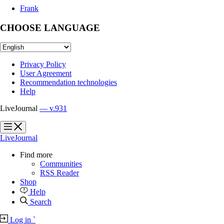
Frank
CHOOSE LANGUAGE
Privacy Policy
User Agreement
Recommendation technologies
Help
LiveJournal
— v.931
?
?
LiveJournal
Find more
Communities
RSS Reader
Shop
Help
Search
Log in
`