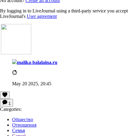
No account?
Create an account
By logging in to LiveJournal using a third-party service you accept
LiveJournal's
User agreement
malika-balalaina.ru
May 20 2025, 20:45
1
Categories:
Общество
Отношения
Семья
Cancel