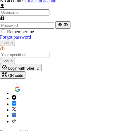
No account?
Create an account
Remember me
Forgot password
Log in
Log in
Login with Sber ID
QR code