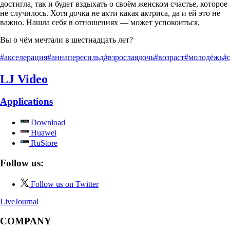
достигла, так и будет вздыхать о своём женском счастье, которое
не случилось. Хотя дочка не ахти какая актриса, да и ей это не
важно. Нашла себя в отношениях — может успокоиться.
Вы о чём мечтали в шестнадцать лет?
#акселерация
#аннапересильд
#взрослаядочь
#возраст
#молодёжь
#
LJ Video
Applications
Download
Huawei
RuStore
Follow us:
Follow us on Twitter
LiveJournal
COMPANY