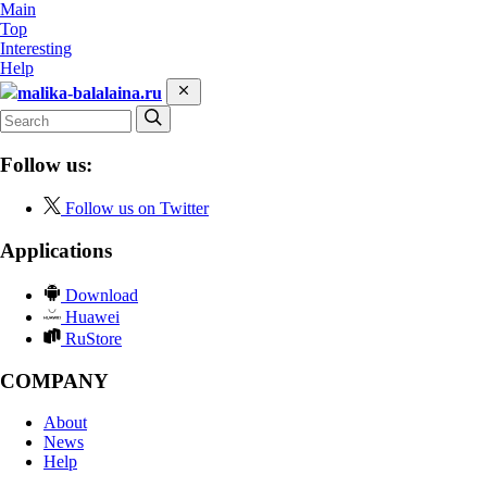
Main
Top
Interesting
Help
malika-balalaina.ru
Follow us:
Follow us on Twitter
Applications
Download
Huawei
RuStore
COMPANY
About
News
Help