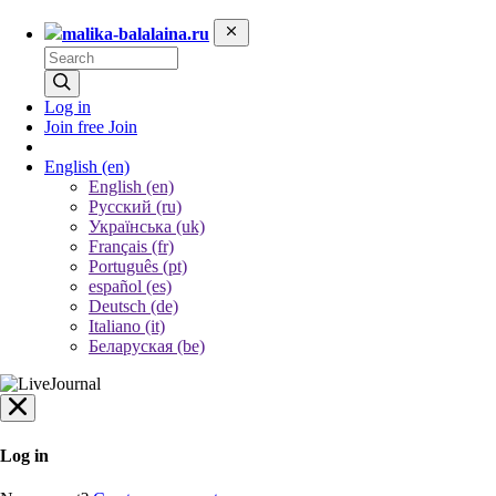
malika-balalaina.ru
Log in
Join free
Join
English
(en)
English (en)
Русский (ru)
Українська (uk)
Français (fr)
Português (pt)
español (es)
Deutsch (de)
Italiano (it)
Беларуская (be)
Log in