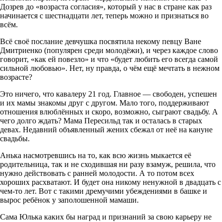
Дозрев до «возраста согласия», который у нас в стране как раз
начинается с шестнадцати лет, теперь можно и признаться во
всём.
Всё своё послание девчушка посвятила некому певцу Ване
Дмитриенко (популярен среди молодёжи), и через каждое слово
говорит, «как ей повезло» и что «будет любить его всегда самой
сильной любовью». Нет, ну правда, о чём ещё мечтать в нежном
возрасте?
Это ничего, что кавалеру 21 год. Главное — свободен, успешен
и их мамы знакомы друг с другом. Мало того, поддерживают
отношения влюблённых и скоро, возможно, сыграют свадьбу. А
чего долго ждать? Мама Пересильд так и осталась в старых
девах. Недавний объявленный жених сбежал от неё на кануне
свадьбы.
Анька насмотревшись на то, как всю жизнь мыкается её
родительница, так и не сходившая ни разу взамуж, решила, что
нужно действовать с ранней молодости. А то потом всех
хороших расхватают. И будет она никому ненужной в двадцать с
чем-то лет. Вот с такими дремучими убеждениями в башке и
вырос ребёнок у заполошенной мамаши.
Сама Юлька каких бы наград и признаний за свою карьеру не