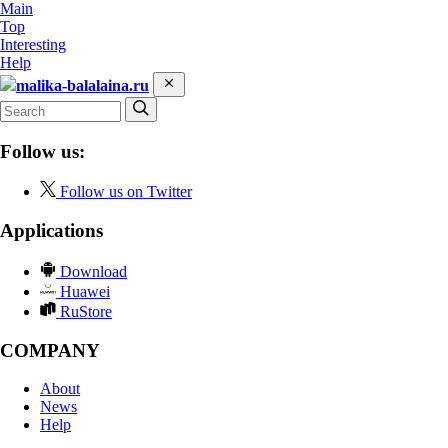
Main
Top
Interesting
Help
malika-balalaina.ru
Follow us:
Follow us on Twitter
Applications
Download
Huawei
RuStore
COMPANY
About
News
Help