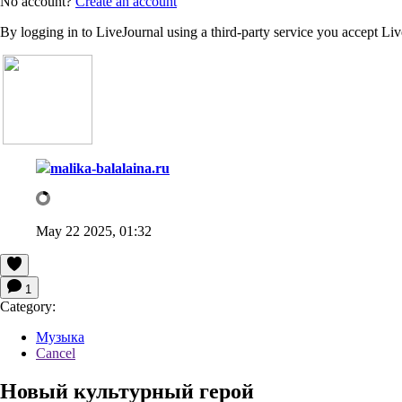
No account?
Create an account
By logging in to LiveJournal using a third-party service you accept Li
malika-balalaina.ru
May 22 2025, 01:32
1
Category:
Музыка
Cancel
Новый культурный герой