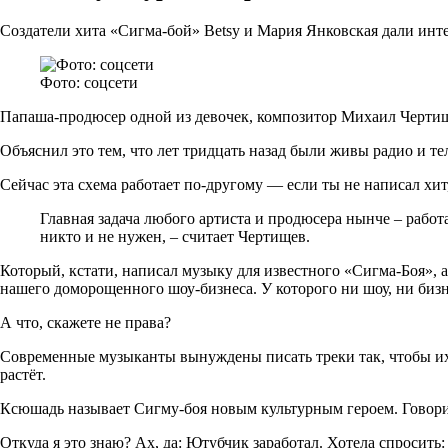
Создатели хита «Сигма-бой» Betsy и Мария Янковская дали инте
Фото: соцсети
Папаша-продюсер одной из девочек, композитор Михаил Чертище
Объяснил это тем, что лет тридцать назад были живы радио и т
Сейчас эта схема работает по-другому — если ты не написал хит,
Главная задача любого артиста и продюсера нынче – работай
никто и не нужен, – считает Чертищев.
Который, кстати, написал музыку для известного «Сигма-Боя», 
нашего доморощенного шоу-бизнеса. У которого ни шоу, ни бизн
А что, скажете не права?
Современные музыканты вынуждены писать треки так, чтобы их 
растёт.
Ксюшадь называет Сигму-боя новым культурным героем. Говорит 
Откуда я это знаю? Ах, да: Ютубчик заработал. Хотела спросить: