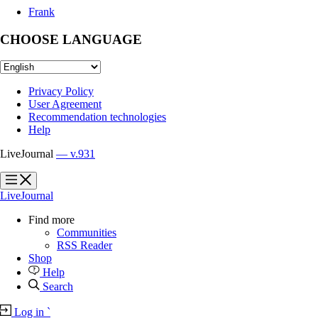
Frank
CHOOSE LANGUAGE
Privacy Policy
User Agreement
Recommendation technologies
Help
LiveJournal
— v.931
?
?
LiveJournal
Find more
Communities
RSS Reader
Shop
Help
Search
Log in
`