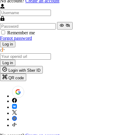
No account?
Create an account
Remember me
Forgot password
Log in
Log in
Login with Sber ID
QR code