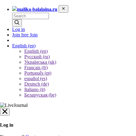
malika-balalaina.ru
Log in
Join free
Join
English
(en)
English (en)
Русский (ru)
Українська (uk)
Français (fr)
Português (pt)
español (es)
Deutsch (de)
Italiano (it)
Беларуская (be)
Log in