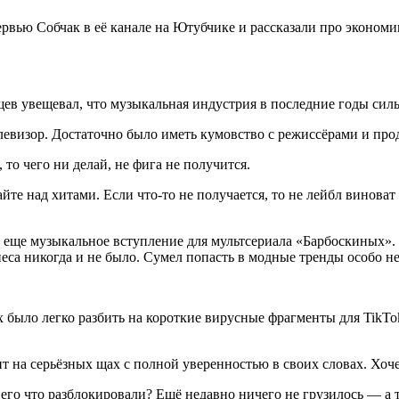
рвью Собчак в её канале на Ютубчике и рассказали про экономи
в увещевал, что музыкальная индустрия в последние годы силь
елевизор. Достаточно было иметь кумовство с режиссёрами и про
 то чего ни делай, не фига не получится.
те над хитами. Если что-то не получается, то не лейбл виноват –
а еще музыкальное вступление для мультсериала «Барбоскиных».
еса никогда и не было. Сумел попасть в модные тренды особо не
было легко разбить на короткие вирусные фрагменты для TikTok
на серьёзных щах с полной уверенностью в своих словах. Хочет
 его что разблокировали? Ещё недавно ничего не грузилось — а ту