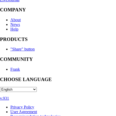
COMPANY
About
News
Help
PRODUCTS
"Share" button
COMMUNITY
Frank
CHOOSE LANGUAGE
v.931
Privacy Policy
User Agreement