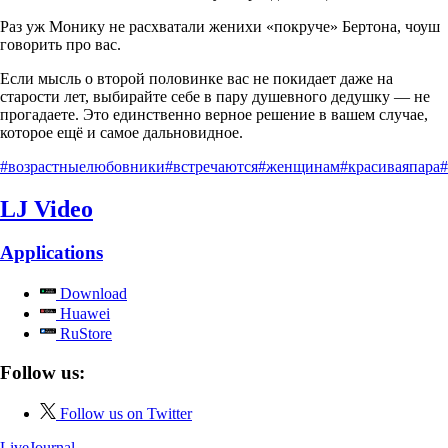
Раз уж Монику не расхватали женихи «покруче» Бертона, чоуш
говорить про вас.
Если мысль о второй половинке вас не покидает даже на
старости лет, выбирайте себе в пару душевного дедушку — не
прогадаете. Это единственно верное решение в вашем случае,
которое ещё и самое дальновидное.
#возрастныелюбовники
#встречаются
#женщинам
#красиваяпара
#
LJ Video
Applications
Download
Huawei
RuStore
Follow us:
Follow us on Twitter
LiveJournal