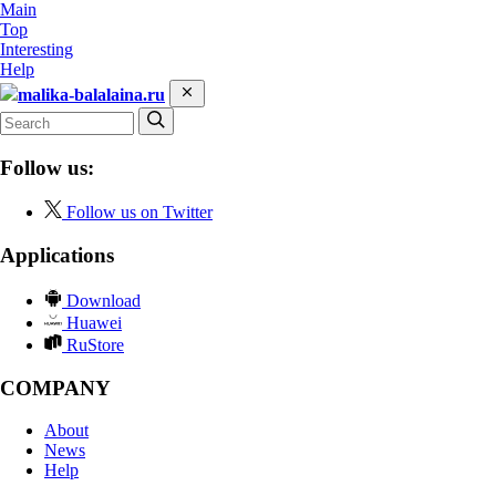
Main
Top
Interesting
Help
malika-balalaina.ru
Follow us:
Follow us on Twitter
Applications
Download
Huawei
RuStore
COMPANY
About
News
Help