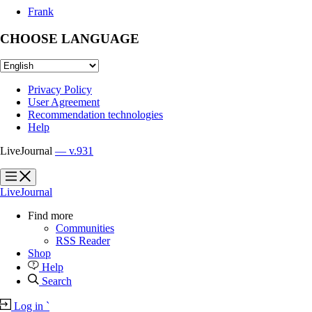
Frank
CHOOSE LANGUAGE
Privacy Policy
User Agreement
Recommendation technologies
Help
LiveJournal
— v.931
?
?
LiveJournal
Find more
Communities
RSS Reader
Shop
Help
Search
Log in
`