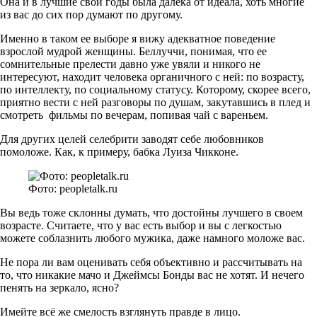
Она и в лучшие свои годы была далека от идеала, хоть многие
из вас до сих пор думают по другому.
Именно в таком ее выборе я вижу адекватное поведение
взрослой мудрой женщины. Беллуччи, понимая, что ее
сомнительные прелести давно уже увяли и никого не
интересуют, находит человека органичного с ней: по возрасту,
по интеллекту, по социальному статусу. Которому, скорее всего,
приятно вести с ней разговоры по душам, закутавшись в плед и
смотреть фильмы по вечерам, попивая чай с вареньем.
Для других целей селебрити заводят себе любовников
помоложе. Как, к примеру, бабка Луиза Чикконе.
Фото: peopletalk.ru
Вы ведь тоже склонны думать, что достойны лучшего в своем
возрасте. Считаете, что у вас есть выбор и вы с легкостью
можете соблазнить любого мужика, даже намного моложе вас.
Не пора ли вам оценивать себя объективно и рассчитывать на
то, что никакие мачо и Джеймсы Бонды вас не хотят. И нечего
пенять на зеркало, ясно?
Имейте всё же смелость взглянуть правде в лицо.