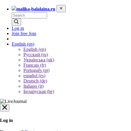
malika-balalaina.ru
Log in
Join free
Join
English
(en)
English (en)
Русский (ru)
Українська (uk)
Français (fr)
Português (pt)
español (es)
Deutsch (de)
Italiano (it)
Беларуская (be)
Log in