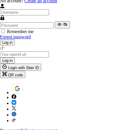
No account?
Create an account
Remember me
Forgot password
Log in
Log in
Login with Sber ID
QR code