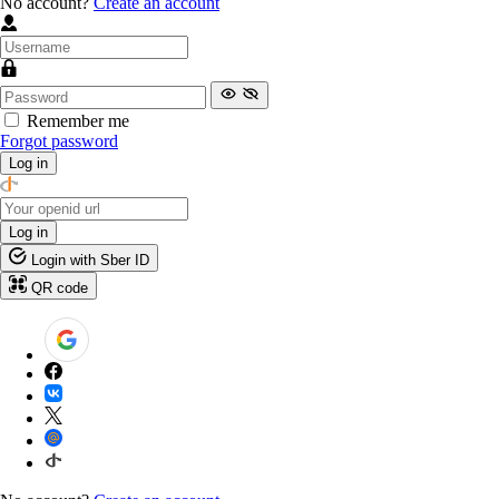
No account?
Create an account
Remember me
Forgot password
Log in
Log in
Login with Sber ID
QR code