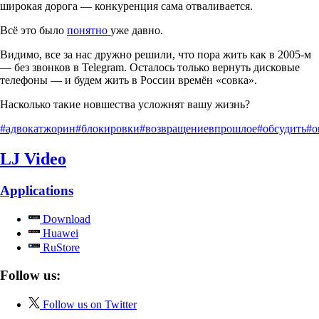
широкая дорога — конкуренция сама отваливается.
Всё это было
понятно
уже давно.
Видимо, все за нас дружно решили, что пора жить как в 2005-м
— без звонков в Теlegram. Осталось только вернуть дисковые
телефоны — и будем жить в России времён «совка».
Насколько такие новшества усложнят вашу жизнь?
#адвокатжорин
#блокировки
#возвращениевпрошлое
#обсудить
#о
LJ Video
Applications
Download
Huawei
RuStore
Follow us:
Follow us on Twitter