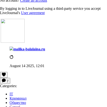
No account?
Create an account
By logging in to LiveJournal using a third-party service you accept
LiveJournal's
User agreement
malika-balalaina.ru
August 14 2025, 12:01
7
Categories:
IT
Криминал
Общество
Cancel