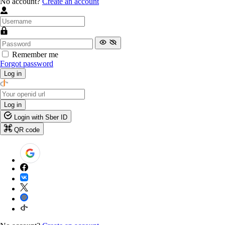
No account?
Create an account
Remember me
Forgot password
Log in
Log in
Login with Sber ID
QR code