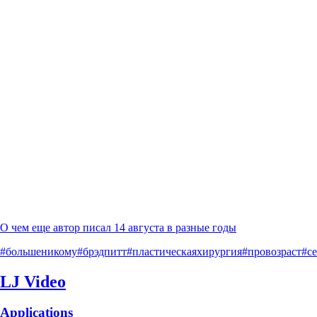
О чем еще автор писал 14 августа в разные годы
#большеникому
#брэдпитт
#пластическаяхирургия
#провозраст
#с
LJ Video
Applications