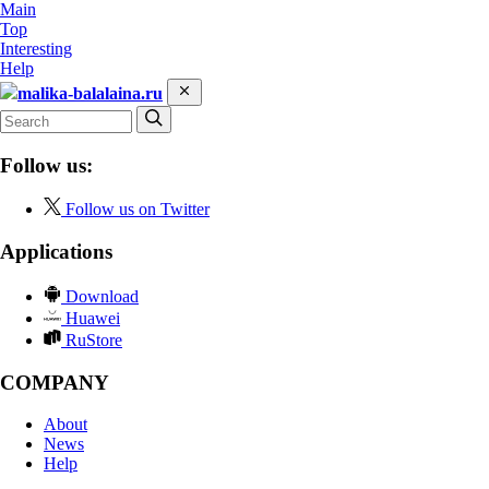
Main
Top
Interesting
Help
malika-balalaina.ru
Follow us:
Follow us on Twitter
Applications
Download
Huawei
RuStore
COMPANY
About
News
Help