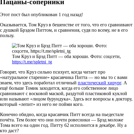
Пацаны-соперники
Этот пост был опубликован 1 год назад!
Оказывается, Том Круз в бешенстве от того, что его сравнивают
с душкой Брэдом Питтом, и сравнения, судя по всему, не в его
пользу.
Том Круз и Брэд Питт — оба хороши. Фото: соцсети,
https://t.me/spletni_tg
Говорят, что Круз сильно психует, когда читает про
«натуральное старение» красавчика Питта — но мы то с вами
знаем, что здесь поработал отличный
пластический хирург
. А
ещё больше Томик заходится, когда его собственное лицо
сравнивают с восковой маской, раздутой пластиковой куклой
или называют «лицом бурундука». Здесь все вопросы к доктору,
который «лепит» из него не пойми кого.
Конечно обидно, когда красавчик Питт всегда на пьедестале
почёта. Тем более что они почти ровесники — Брэд моложе
Тома всего на один год. Питту 62 исполнится в декабре. Ну а
кто даст?