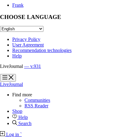
Frank
CHOOSE LANGUAGE
Privacy Policy
User Agreement
Recommendation technologies
Help
LiveJournal
— v.931
?
?
LiveJournal
Find more
Communities
RSS Reader
Shop
Help
Search
Log in
`