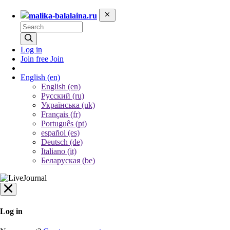
malika-balalaina.ru
Log in
Join free
Join
English
(en)
English (en)
Русский (ru)
Українська (uk)
Français (fr)
Português (pt)
español (es)
Deutsch (de)
Italiano (it)
Беларуская (be)
Log in