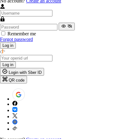
No account?
Create an account
Remember me
Forgot password
Log in
Log in
Login with Sber ID
QR code