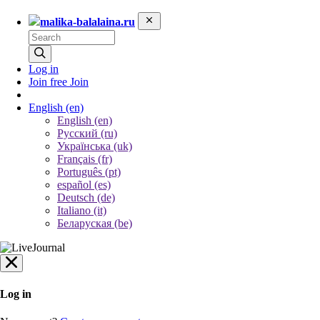
malika-balalaina.ru
Log in
Join free
Join
English
(en)
English (en)
Русский (ru)
Українська (uk)
Français (fr)
Português (pt)
español (es)
Deutsch (de)
Italiano (it)
Беларуская (be)
Log in