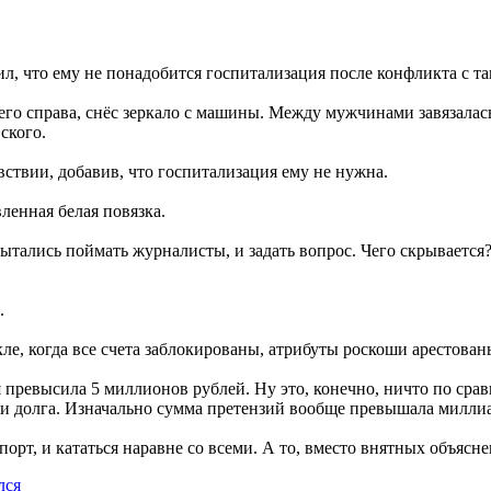
, что ему не понадобится госпитализация после конфликта с та
его справа, снёс зеркало с машины. Между мужчинами завязалась 
ского.
вствии, добавив, что госпитализация ему не нужна.
ленная белая повязка.
 пытались поймать журналисты, и задать вопрос. Чего скрывает
.
ле, когда все счета заблокированы, атрибуты роскоши арестован
 превысила 5 миллионов рублей. Ну это, конечно, ничто по сра
и долга. Изначально сумма претензий вообще превышала миллиар
орт, и кататься наравне со всеми. А то, вместо внятных объясне
лся