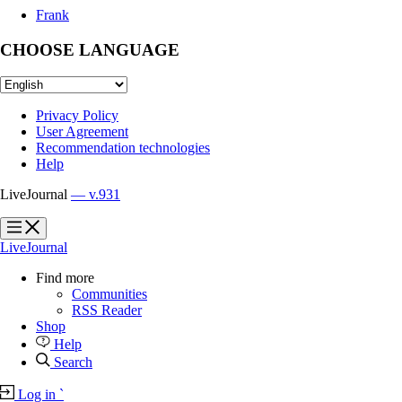
Frank
CHOOSE LANGUAGE
Privacy Policy
User Agreement
Recommendation technologies
Help
LiveJournal
— v.931
?
?
LiveJournal
Find more
Communities
RSS Reader
Shop
Help
Search
Log in
`