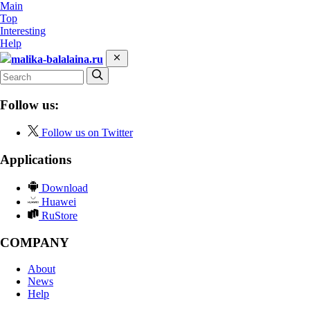
Main
Top
Interesting
Help
malika-balalaina.ru
Follow us:
Follow us on Twitter
Applications
Download
Huawei
RuStore
COMPANY
About
News
Help