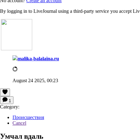
No account?
Create an account
By logging in to LiveJournal using a third-party service you accept Li
malika-balalaina.ru
August 24 2025, 00:23
1
Category:
Происшествия
Cancel
Умчал вдаль