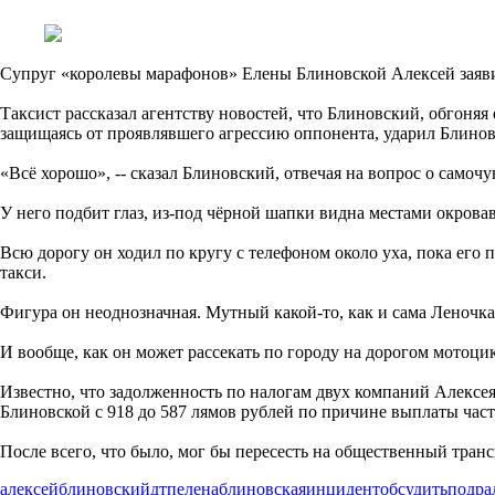
Супруг «королевы марафонов» Елены Блиновской Алексей заявил
Таксист рассказал агентству новостей, что Блиновский, обгоняя 
защищаясь от проявлявшего агрессию оппонента, ударил Блинов
«Всё хорошо», -- сказал Блиновский, отвечая на вопрос о самочу
У него подбит глаз, из-под чёрной шапки видна местами окровав
Всю дорогу он ходил по кругу с телефоном около уха, пока его
такси.
Фигура он неоднозначная. Мутный какой-то, как и сама Леночка
И вообще, как он может рассекать по городу на дорогом мотоцик
Известно, что задолженность по налогам двух компаний Алексея
Блиновской с 918 до 587 лямов рублей по причине выплаты част
После всего, что было, мог бы пересесть на общественный трансп
алексейблиновский
дтп
еленаблиновская
инцидент
обсудить
подра