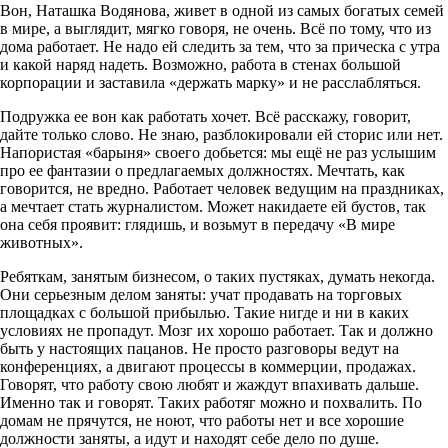
Вон, Наташка Водянова, живет в одной из самых богатых семей
в мире, а выглядит, мягко говоря, не очень. Всё по тому, что из
дома работает. Не надо ей следить за тем, что за прическа с утра
и какой наряд надеть. Возможно, работа в стенах большой
корпорации и заставила «держать марку» и не расслабляться.
Подружка ее вон как работать хочет. Всё расскажу, говорит,
дайте только слово. Не знаю, разблокировали ей сторис или нет.
Напористая «барыня» своего добьется: мы ещё не раз услышим
про ее фантазии о предлагаемых должностях. Мечтать, как
говорится, не вредно. Работает человек ведущим на праздниках,
а мечтает стать журналистом. Может накидаете ей бустов, так
она себя проявит: глядишь, и возьмут в передачу «В мире
животных».
Ребяткам, занятым бизнесом, о таких пустяках, думать некогда.
Они серьезным делом заняты: учат продавать на торговых
площадках с большой прибылью. Такие нигде и ни в каких
условиях не пропадут. Мозг их хорошо работает. Так и должно
быть у настоящих пацанов. Не просто разговоры ведут на
конференциях, а двигают процессы в коммерции, продажах.
Говорят, что работу свою любят и жаждут впахивать дальше.
Именно так и говорят. Таких работяг можно и похвалить. По
домам не прячутся, не ноют, что работы нет и все хорошие
должности заняты, а идут и находят себе дело по душе.