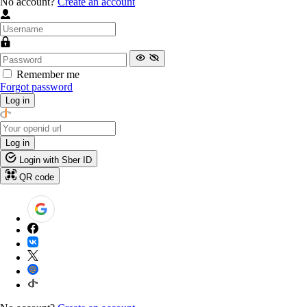
No account?
Create an account
Remember me
Forgot password
Log in
Log in
Login with Sber ID
QR code