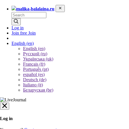
malika-balalaina.ru
Log in
Join free
Join
English
(en)
English (en)
Русский (ru)
Українська (uk)
Français (fr)
Português (pt)
español (es)
Deutsch (de)
Italiano (it)
Беларуская (be)
Log in