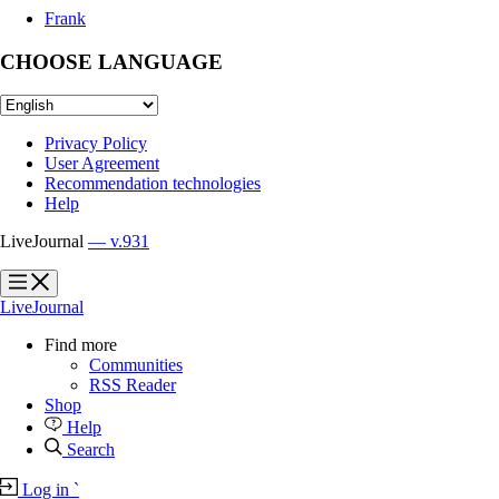
Frank
CHOOSE LANGUAGE
Privacy Policy
User Agreement
Recommendation technologies
Help
LiveJournal
— v.931
?
?
LiveJournal
Find more
Communities
RSS Reader
Shop
Help
Search
Log in
`