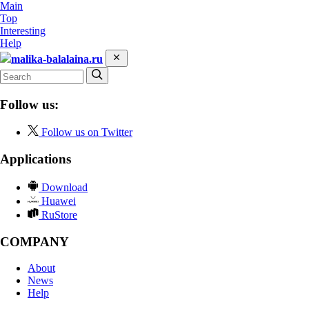
Main
Top
Interesting
Help
malika-balalaina.ru
Follow us:
Follow us on Twitter
Applications
Download
Huawei
RuStore
COMPANY
About
News
Help