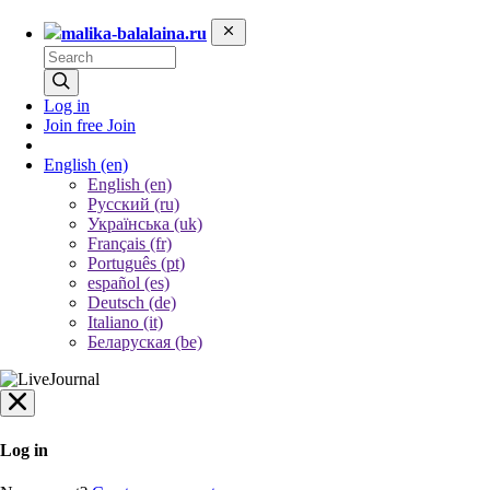
malika-balalaina.ru
Log in
Join free
Join
English
(en)
English (en)
Русский (ru)
Українська (uk)
Français (fr)
Português (pt)
español (es)
Deutsch (de)
Italiano (it)
Беларуская (be)
Log in