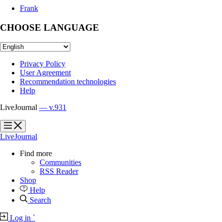
Frank
CHOOSE LANGUAGE
Privacy Policy
User Agreement
Recommendation technologies
Help
LiveJournal
— v.931
?
?
LiveJournal
Find more
Communities
RSS Reader
Shop
Help
Search
Log in
`