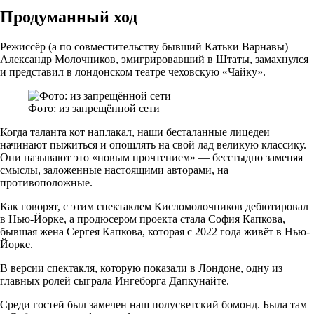
Продуманный ход
Режиссёр (а по совместительству бывший Катьки Варнавы)
Александр Молочников, эмигрировавший в Штаты, замахнулся
и представил в лондонском театре чеховскую «Чайку».
Фото: из запрещённой сети
Когда таланта кот наплакал, наши бесталанные лицедеи
начинают пыжиться и опошлять на свой лад великую классику.
Они называют это «новым прочтением» — бесстыдно заменяя
смыслы, заложенные настоящими авторами, на
противоположные.
Как говорят, с этим спектаклем Кисломолочников дебютировал
в Нью-Йорке, а продюсером проекта стала София Капкова,
бывшая жена Сергея Капкова, которая с 2022 года живёт в Нью-
Йорке.
В версии спектакля, которую показали в Лондоне, одну из
главных ролей сыграла Ингеборга Дапкунайте.
Среди гостей был замечен наш полусветский бомонд. Была там