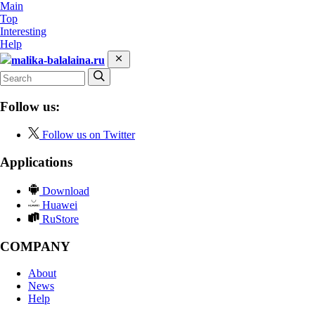
Main
Top
Interesting
Help
malika-balalaina.ru
Follow us:
Follow us on Twitter
Applications
Download
Huawei
RuStore
COMPANY
About
News
Help