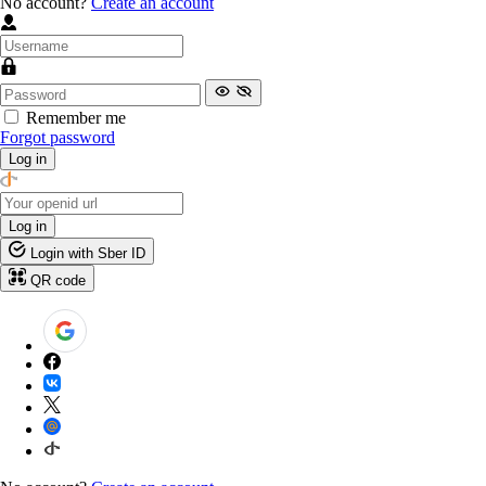
No account?
Create an account
Remember me
Forgot password
Log in
Log in
Login with Sber ID
QR code