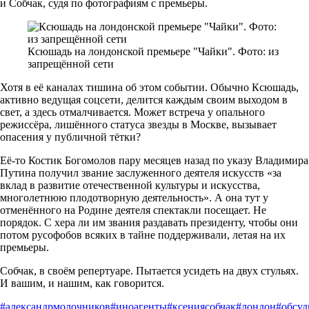
и Собчак, судя по фотографиям с премьеры.
Ксюшадь на лондонской премьере "Чайки". Фото: из
запрещённой сети
Хотя в её каналах тишина об этом событии. Обычно Ксюшадь,
активно ведущая соцсети, делится каждым своим выходом в
свет, а здесь отмалчивается. Может встреча у опального
режиссёра, лишённого статуса звезды в Москве, вызывает
опасения у публичной тётки?
Её-то Костик Богомолов пару месяцев назад по указу Владимира
Путина получил звание заслуженного деятеля искусств «за
вклад в развитие отечественной культуры и искусства,
многолетнюю плодотворную деятельность». А она тут у
отменённого на Родине деятеля спектакли посещает. Не
порядок. С хера ли им звания раздавать президенту, чтобы они
потом русофобов всяких в тайне поддерживали, летая на их
премьеры.
Собчак, в своём репертуаре. Пытается усидеть на двух стульях.
И вашим, и нашим, как говорится.
#александрмолочников
#иноагенты
#ксениясобчак
#лондон
#обсуд