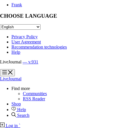
Frank
CHOOSE LANGUAGE
Privacy Policy
User Agreement
Recommendation technologies
Help
LiveJournal
— v.931
?
?
LiveJournal
Find more
Communities
RSS Reader
Shop
Help
Search
Log in
`