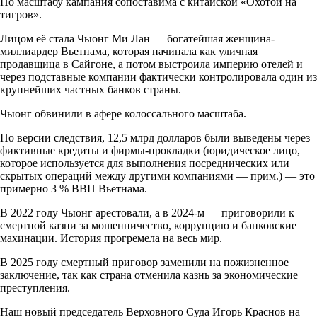
По масштабу кампания сопоставима с китайской «Охотой на
тигров».
Лицом её стала Чыонг Ми Лан — богатейшая женщина-
миллиардер Вьетнама, которая начинала как уличная
продавщица в Сайгоне, а потом выстроила империю отелей и
через подставные компании фактически контролировала один из
крупнейших частных банков страны.
Чыонг обвинили в афере колоссального масштаба.
По версии следствия, 12,5 млрд долларов были выведены через
фиктивные кредиты и фирмы-прокладки (юридическое лицо,
которое используется для выполнения посреднических или
скрытых операций между другими компаниями — прим.) — это
примерно 3 % ВВП Вьетнама.
В 2022 году Чыонг арестовали, а в 2024-м — приговорили к
смертной казни за мошенничество, коррупцию и банковские
махинации. История прогремела на весь мир.
В 2025 году смертный приговор заменили на пожизненное
заключение, так как страна отменила казнь за экономические
преступления.
Наш новый председатель Верховного Суда Игорь Краснов на