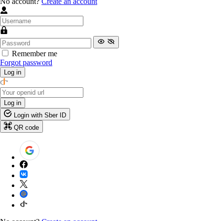
No account?
Create an account
Remember me
Forgot password
Log in
Log in
Login with Sber ID
QR code