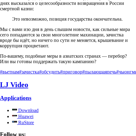
днях высказался о целесообразности возвращения в России
смертной казни:
Это невозможно, позиция государства окончательна.
Мы с вами изо дня в день слышим новости, как сильные мира
сего попадаются за свои многолетние махинации, зачистка
вроде бы идёт, но ничего по сути не меняется, крышевание и
коррупция процветают.
По-вашему, подобные меры в азиатских странах — перебор?
Или вы готовы поддержать такую кампанию?
#вьетнам
#зачистка
#обсудить
#приговор
#пылающаяпечь
#чыонгм
LJ Video
Applications
Download
Huawei
RuStore
Follow us: