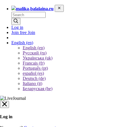
malika-balalaina.ru
Log in
Join free
Join
English
(en)
English (en)
Русский (ru)
Українська (uk)
Français (fr)
Português (pt)
español (es)
Deutsch (de)
Italiano (it)
Беларуская (be)
Log in