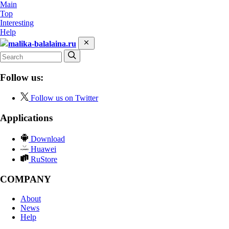
Main
Top
Interesting
Help
malika-balalaina.ru
Follow us:
Follow us on Twitter
Applications
Download
Huawei
RuStore
COMPANY
About
News
Help