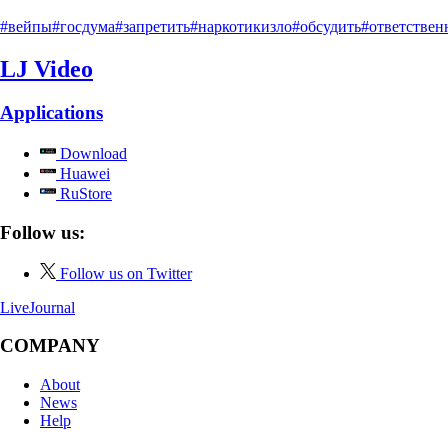
#вейпы
#госдума
#запретить
#наркотикизло
#обсудить
#ответствен
LJ Video
Applications
Download
Huawei
RuStore
Follow us:
Follow us on Twitter
LiveJournal
COMPANY
About
News
Help