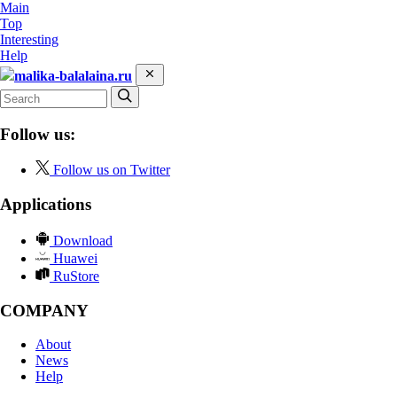
Main
Top
Interesting
Help
malika-balalaina.ru
Follow us:
Follow us on Twitter
Applications
Download
Huawei
RuStore
COMPANY
About
News
Help