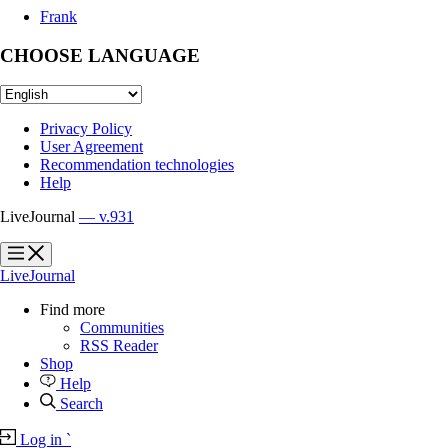
Frank
CHOOSE LANGUAGE
Privacy Policy
User Agreement
Recommendation technologies
Help
LiveJournal
— v.931
?
?
LiveJournal
Find more
Communities
RSS Reader
Shop
Help
Search
Log in
`