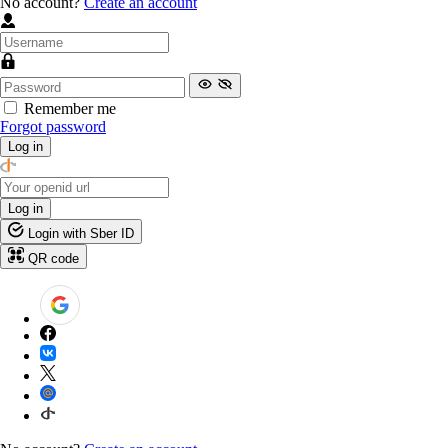
No account?
Create an account
Remember me
Forgot password
Log in
Log in
Login with Sber ID
QR code