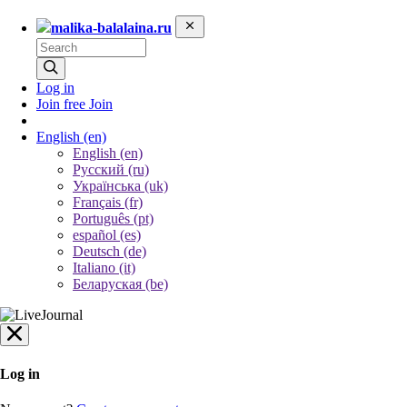
malika-balalaina.ru
Log in
Join free
Join
English
(en)
English (en)
Русский (ru)
Українська (uk)
Français (fr)
Português (pt)
español (es)
Deutsch (de)
Italiano (it)
Беларуская (be)
Log in