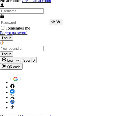
No account?
Create an account
Remember me
Forgot password
Log in
Log in
Login with Sber ID
QR code