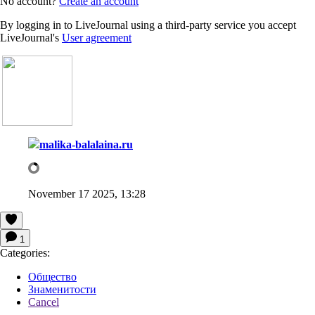
No account?
Create an account
By logging in to LiveJournal using a third-party service you accept
LiveJournal's
User agreement
malika-balalaina.ru
November 17 2025, 13:28
1
Categories:
Общество
Знаменитости
Cancel