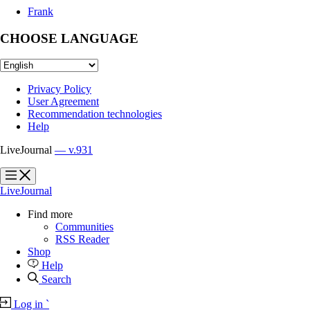
Frank
CHOOSE LANGUAGE
Privacy Policy
User Agreement
Recommendation technologies
Help
LiveJournal
— v.931
?
?
LiveJournal
Find more
Communities
RSS Reader
Shop
Help
Search
Log in
`