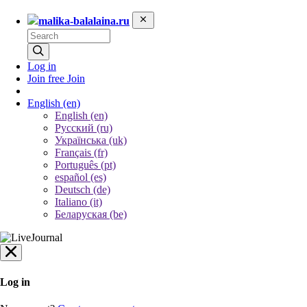
malika-balalaina.ru
Log in
Join free
Join
English
(en)
English (en)
Русский (ru)
Українська (uk)
Français (fr)
Português (pt)
español (es)
Deutsch (de)
Italiano (it)
Беларуская (be)
Log in