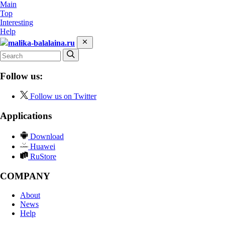
Main
Top
Interesting
Help
malika-balalaina.ru
Follow us:
Follow us on Twitter
Applications
Download
Huawei
RuStore
COMPANY
About
News
Help