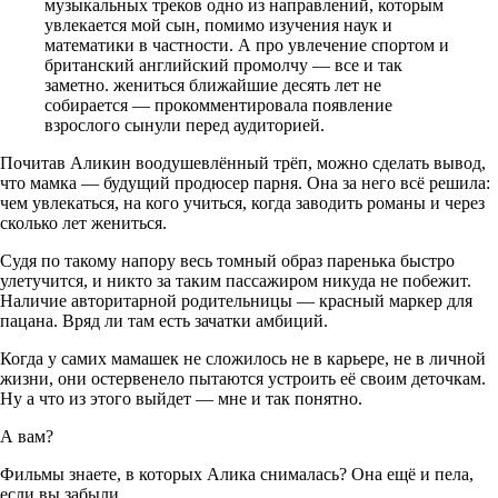
музыкальных треков одно из направлений, которым
увлекается мой сын, помимо изучения наук и
математики в частности. А про увлечение спортом и
британский английский промолчу — все и так
заметно. жениться ближайшие десять лет не
собирается — прокомментировала появление
взрослого сынули перед аудиторией.
Почитав Аликин воодушевлённый трёп, можно сделать вывод,
что мамка — будущий продюсер парня. Она за него всё решила:
чем увлекаться, на кого учиться, когда заводить романы и через
сколько лет жениться.
Судя по такому напору весь томный образ паренька быстро
улетучится, и никто за таким пассажиром никуда не побежит.
Наличие авторитарной родительницы — красный маркер для
пацана. Вряд ли там есть зачатки амбиций.
Когда у самих мамашек не сложилось не в карьере, не в личной
жизни, они остервенело пытаются устроить её своим деточкам.
Ну а что из этого выйдет — мне и так понятно.
А вам?
Фильмы знаете, в которых Алика снималась? Она ещё и пела,
если вы забыли.