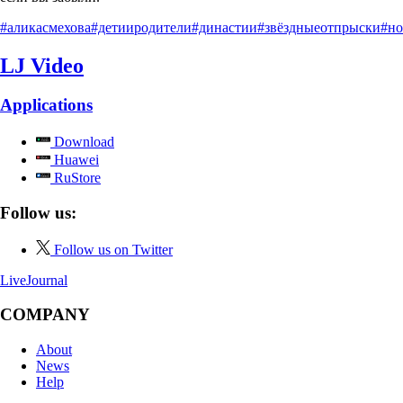
#аликасмехова
#детииродители
#династии
#звёздныеотпрыски
#н
LJ Video
Applications
Download
Huawei
RuStore
Follow us:
Follow us on Twitter
LiveJournal
COMPANY
About
News
Help