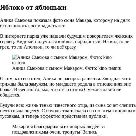
Яблоко от яблоньки
Алика Смехова показала фото сына Макара, которому на днях
исполнилось восемнадцать лет.
В интернете парня уже назвали будущим покорителем женских
сердец. Видный получился юноша, породистый. На вид то ли
грек, то ли Аполлон, то ли всё сразу.
Алика Смехова с сыном Макаром. Фото: kino-teatr.ru
О том, кто его отец, Алика не распространяется. Звездная мать
трижды была замужем, но младшего родила в отношениях вне
брака. Известно только, что с его отцом Смехова давно не
общается.
Будучи всю жизнь тенью известного отца, из сына хочет слепить
нечто выдающееся. С измальства таскала его по всем киношным
тусовкам, и теперь эффектно представила публики.
Макар и я благодарим всех добрых людей за
поздравления,мы очень тронуты! Запись