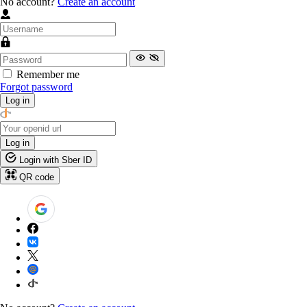
No account?
Create an account
Remember me
Forgot password
Log in
Log in
Login with Sber ID
QR code