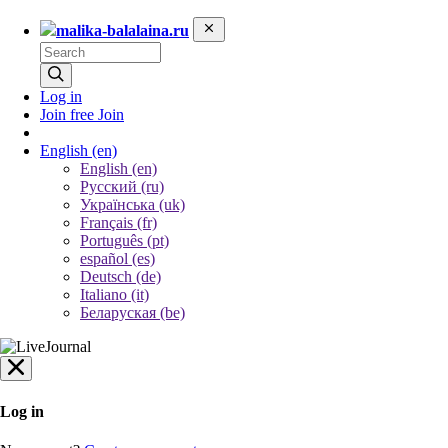
malika-balalaina.ru
Log in
Join free
Join
English
(en)
English (en)
Русский (ru)
Українська (uk)
Français (fr)
Português (pt)
español (es)
Deutsch (de)
Italiano (it)
Беларуская (be)
Log in