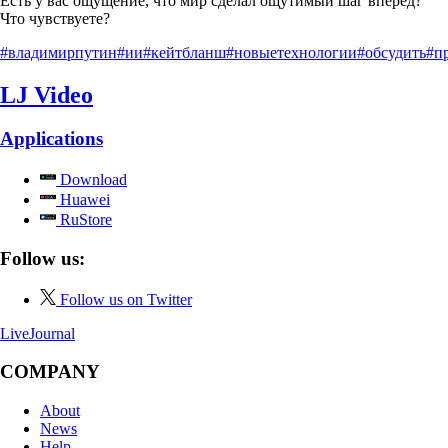
Есть у вас ощущение, что мир сделал ощутимый шаг вперёд?
Что чувствуете?
#владимирпутин
#ии
#кейтбланш
#новыетехнологии
#обсудить
#п
LJ Video
Applications
Download
Huawei
RuStore
Follow us:
Follow us on Twitter
LiveJournal
COMPANY
About
News
Help