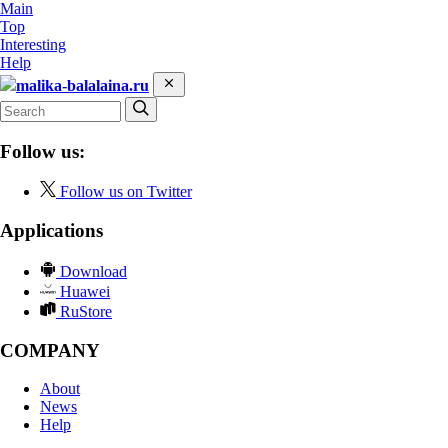
Main
Top
Interesting
Help
malika-balalaina.ru
Follow us:
Follow us on Twitter
Applications
Download
Huawei
RuStore
COMPANY
About
News
Help