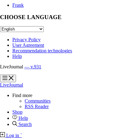
Frank
CHOOSE LANGUAGE
Privacy Policy
User Agreement
Recommendation technologies
Help
LiveJournal
— v.931
?
?
LiveJournal
Find more
Communities
RSS Reader
Shop
Help
Search
Log in
`