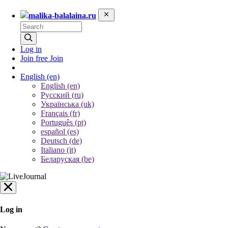
malika-balalaina.ru
Log in
Join free
Join
English
(en)
English (en)
Русский (ru)
Українська (uk)
Français (fr)
Português (pt)
español (es)
Deutsch (de)
Italiano (it)
Беларуская (be)
Log in