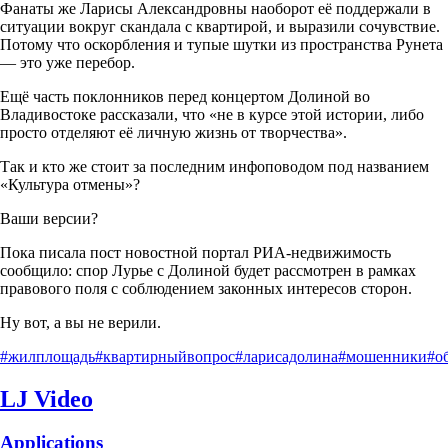
Фанаты же Ларисы Александровны наоборот её поддержали в
ситуации вокруг скандала с квартирой, и выразили сочувствие.
Потому что оскорбления и тупые шутки из пространства Рунета
— это уже перебор.
Ещё часть поклонников перед концертом Долиной во
Владивостоке рассказали, что «не в курсе этой истории, либо
просто отделяют её личную жизнь от творчества».
Так и кто же стоит за последним инфоповодом под названием
«Культура отмены»?
Ваши версии?
Пока писала пост новостной портал РИА-недвижимость
сообщило: спор Лурье с Долиной будет рассмотрен в рамках
правового поля с соблюдением законных интересов сторон.
Ну вот, а вы не верили.
#жилплощадь
#квартирныйвопрос
#ларисадолина
#мошенники
#о
LJ Video
Applications