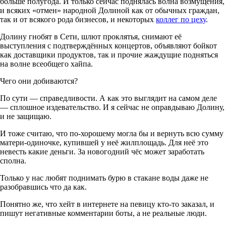
больше полугода. И только сейчас поднялась волна возмущения,
и всяких «отмен» народной Долиной как от обычных граждан,
так и от всякого рода бизнесов, и некоторых
коллег по цеху
.
Долину гнобят в Сети, шлют проклятья, снимают её
выступления с подтверждённых концертов, объявляют бойкот
как доставщики продуктов, так и прочие жаждущие подняться
на волне всеобщего хайпа.
Чего они добиваются?
По сути — справедливости. А как это выглядит на самом деле
— сплошное издевательство. И я сейчас не оправдываю Долину,
и не защищаю.
И тоже считаю, что по-хорошему могла бы и вернуть всю сумму
матери-одиночке, купившей у неё жилплощадь. Для неё это
невесть какие деньги. За новогодний чёс может заработать
сполна.
Только у нас любят поднимать бурю в стакане воды даже не
разобравшись что да как.
Понятно же, что хейт в интернете на певицу кто-то заказал, и
пишут негативные комментарии боты, а не реальные люди.