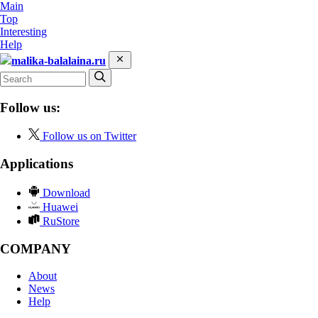
Main
Top
Interesting
Help
malika-balalaina.ru
Follow us:
Follow us on Twitter
Applications
Download
Huawei
RuStore
COMPANY
About
News
Help