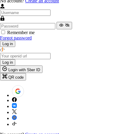
No account?
Create an account
Remember me
Forgot password
Log in
Log in
Login with Sber ID
QR code