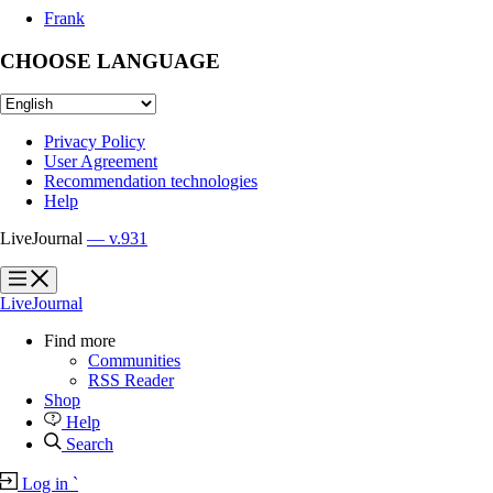
Frank
CHOOSE LANGUAGE
Privacy Policy
User Agreement
Recommendation technologies
Help
LiveJournal
— v.931
?
?
LiveJournal
Find more
Communities
RSS Reader
Shop
Help
Search
Log in
`