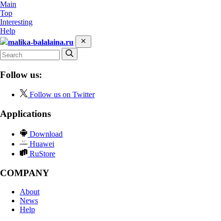
Main
Top
Interesting
Help
malika-balalaina.ru
Follow us:
Follow us on Twitter
Applications
Download
Huawei
RuStore
COMPANY
About
News
Help