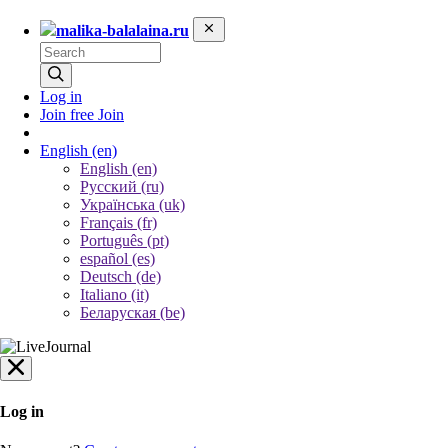
malika-balalaina.ru
Log in
Join free
Join
English
(en)
English (en)
Русский (ru)
Українська (uk)
Français (fr)
Português (pt)
español (es)
Deutsch (de)
Italiano (it)
Беларуская (be)
Log in