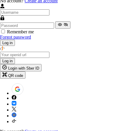
No account?
Create an account
Remember me
Forgot password
Log in
Log in
Login with Sber ID
QR code