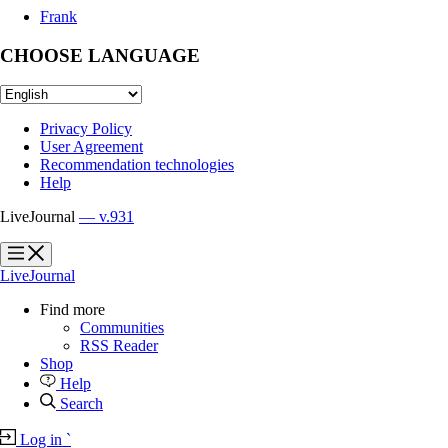
Frank
CHOOSE LANGUAGE
Privacy Policy
User Agreement
Recommendation technologies
Help
LiveJournal
— v.931
?
?
LiveJournal
Find more
Communities
RSS Reader
Shop
Help
Search
Log in
`