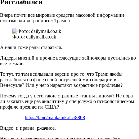
Расслабился
Вчера почти все мировые средства массовой информации
показывали «странного» Трампа.
Фото: dailymail.co.uk
А наши тоже рады стараться.
Лидеры мнений и прочие вездесущие хайпожоры пустились во
все тяжкие.
То тут, то там всплывали версии про то, что Трамп якобы
расслабился на фоне своей потрясшей мир операции в
Венесуэле? Или у него нарастают возрастные проблемы?
Почему тогда у него такие странные «танцы лицом»? Не пора
ли заказать ещё раз аналитику у спецслужб о психологическом
профиле президента США?
https://t.me/malikanikolic/8808
Видео, и правда, ржачное.
Ну как: во вменяемости вряд ли усомнишься, но улыбку