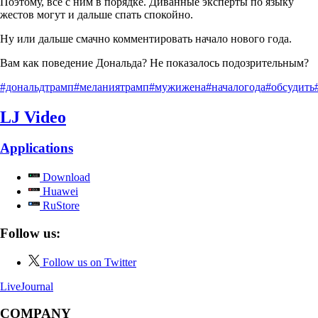
Поэтому, всё с ним в порядке. Диванные эксперты по языку
жестов могут и дальше спать спокойно.
Ну или дальше смачно комментировать начало нового года.
Вам как поведение Дональда? Не показалось подозрительным?
#дональдтрамп
#меланиятрамп
#мужижена
#началогода
#обсудить
LJ Video
Applications
Download
Huawei
RuStore
Follow us:
Follow us on Twitter
LiveJournal
COMPANY