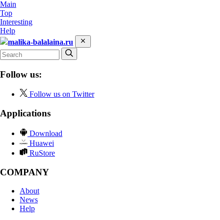
Main
Top
Interesting
Help
malika-balalaina.ru
Follow us:
Follow us on Twitter
Applications
Download
Huawei
RuStore
COMPANY
About
News
Help