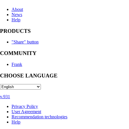
About
News
Help
PRODUCTS
"Share" button
COMMUNITY
Frank
CHOOSE LANGUAGE
v.931
Privacy Policy
User Agreement
Recommendation technologies
Help