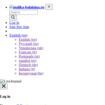
malika-balalaina.ru
Log in
Join free
Join
English
(en)
English (en)
Русский (ru)
Українська (uk)
Français (fr)
Português (pt)
español (es)
Deutsch (de)
Italiano (it)
Беларуская (be)
Log in