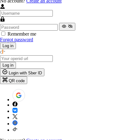
No account?
Create an account
Remember me
Forgot password
Log in
Log in
Login with Sber ID
QR code