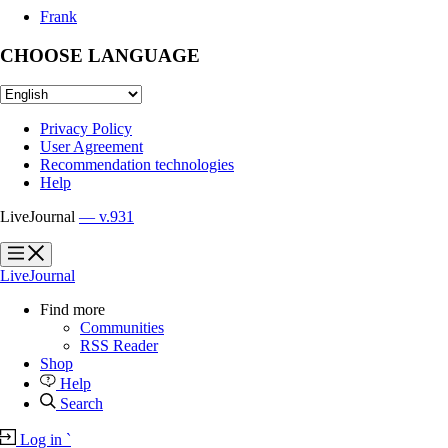
Frank
CHOOSE LANGUAGE
Privacy Policy
User Agreement
Recommendation technologies
Help
LiveJournal
— v.931
?
?
LiveJournal
Find more
Communities
RSS Reader
Shop
Help
Search
Log in
`