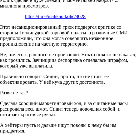
Ролик сделан в духе слежки, и моментально набрал 4,5
миллиона просмотров.
https://t.me/malikanikolic/9028
Этот несанкционированный трюк подвергся критике со
стороны Голливудской торговой палаты, а различные СМИ
предположили, что она могла совершить незаконное
проникновение на частную территорию.
Не, ничего страшного не произошло. Никто никого не наказал,
как грозились. Зачинщица беспорядка отделалась штрафом,
который уже выплатила.
Правильно говорит Сидни, про то, что не стоит её
объективировать. У неё куча других достоинств.
Разве не так?
Сделала хороший маркетинговый ход, и за считанные часы
распродала весь шмот. Сидит теперь довольная собой, и
потирает красивые ручки.
А хейтеры пусть и дальше ищут поводы к чему бы им
придраться.