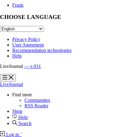
Frank
CHOOSE LANGUAGE
Privacy Policy
User Agreement
Recommendation technologies
Help
LiveJournal
— v.931
?
?
LiveJournal
Find more
Communities
RSS Reader
Shop
Help
Search
Log in
`