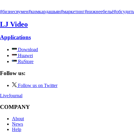
#бизнесвумен
#кимкардашьян
#маркетинг
#нижнеебельё
#обсудит
LJ Video
Applications
Download
Huawei
RuStore
Follow us:
Follow us on Twitter
LiveJournal
COMPANY
About
News
Help