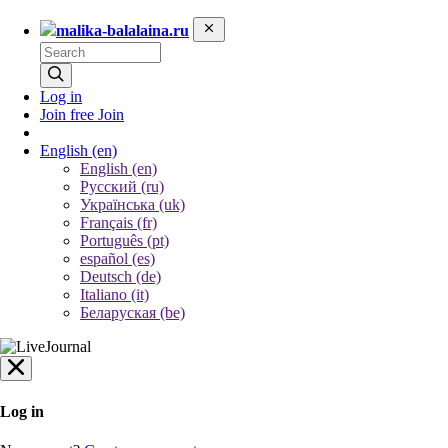
malika-balalaina.ru
Log in
Join free
Join
English
(en)
English (en)
Русский (ru)
Українська (uk)
Français (fr)
Português (pt)
español (es)
Deutsch (de)
Italiano (it)
Беларуская (be)
Log in