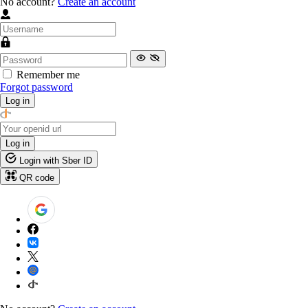
No account?
Create an account
Remember me
Forgot password
Log in
Log in
Login with Sber ID
QR code