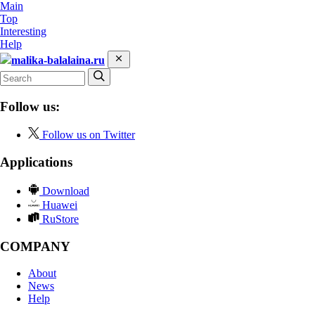
Main
Top
Interesting
Help
malika-balalaina.ru
Follow us:
Follow us on Twitter
Applications
Download
Huawei
RuStore
COMPANY
About
News
Help