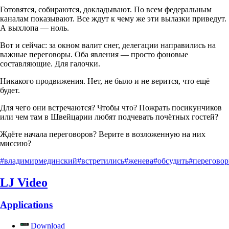
Готовятся, собираются, докладывают. По всем федеральным
каналам показывают. Все ждут к чему же эти вылазки приведут.
А выхлопа — ноль.
Вот и сейчас: за окном валит снег, делегации направились на
важные переговоры. Оба явления — просто фоновые
составляющие. Для галочки.
Никакого продвижения. Нет, не было и не верится, что ещё
будет.
Для чего они встречаются? Чтобы что? Пожрать посикунчиков
или чем там в Швейцарии любят подчевать почётных гостей?
Ждёте начала переговоров? Верите в возложенную на них
миссию?
#владимирмединский
#встретились
#женева
#обсудить
#перегово
LJ Video
Applications
Download