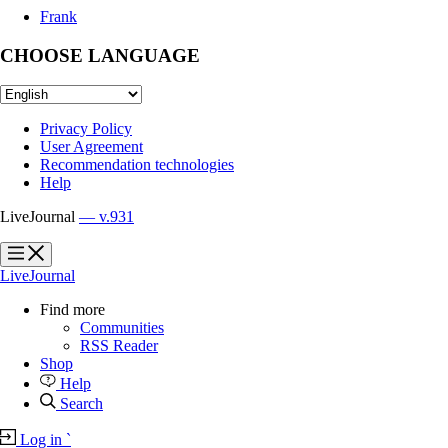
Frank
CHOOSE LANGUAGE
Privacy Policy
User Agreement
Recommendation technologies
Help
LiveJournal
— v.931
?
?
LiveJournal
Find more
Communities
RSS Reader
Shop
Help
Search
Log in
`