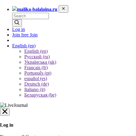
malika-balalaina.ru
Log in
Join free
Join
English
(en)
English (en)
Русский (ru)
Українська (uk)
Français (fr)
Português (pt)
español (es)
Deutsch (de)
Italiano (it)
Беларуская (be)
Log in