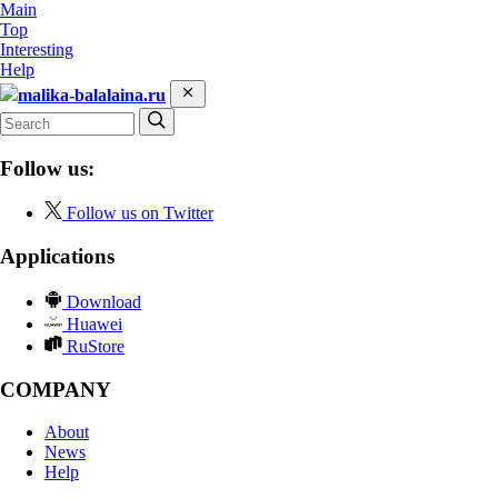
Main
Top
Interesting
Help
malika-balalaina.ru
Follow us:
Follow us on Twitter
Applications
Download
Huawei
RuStore
COMPANY
About
News
Help