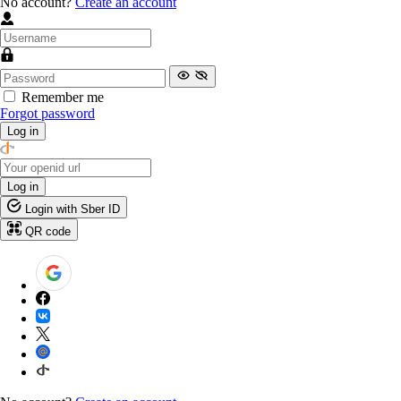
No account?
Create an account
Remember me
Forgot password
Log in
Log in
Login with Sber ID
QR code