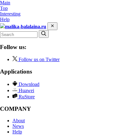
Main
Top
Interesting
Help
malika-balalaina.ru
Follow us:
Follow us on Twitter
Applications
Download
Huawei
RuStore
COMPANY
About
News
Help