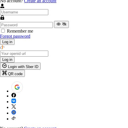
No account?
Create an account
Remember me
Forgot password
Log in
Log in
Login with Sber ID
QR code