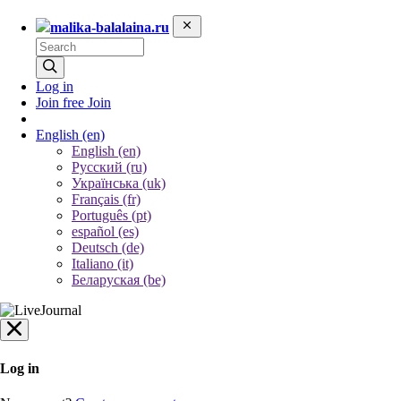
malika-balalaina.ru
Log in
Join free
Join
English
(en)
English (en)
Русский (ru)
Українська (uk)
Français (fr)
Português (pt)
español (es)
Deutsch (de)
Italiano (it)
Беларуская (be)
Log in