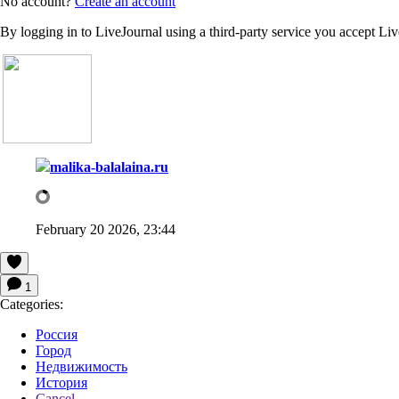
No account?
Create an account
By logging in to LiveJournal using a third-party service you accept Li
malika-balalaina.ru
February 20 2026, 23:44
1
Categories:
Россия
Город
Недвижимость
История
Cancel