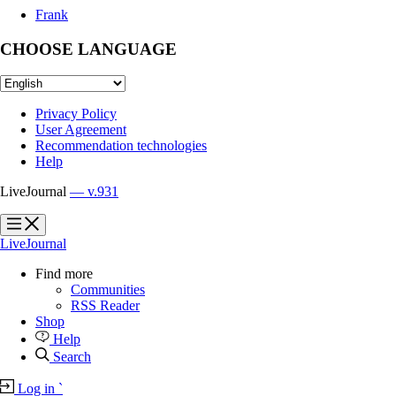
Frank
CHOOSE LANGUAGE
Privacy Policy
User Agreement
Recommendation technologies
Help
LiveJournal
— v.931
?
?
LiveJournal
Find more
Communities
RSS Reader
Shop
Help
Search
Log in
`