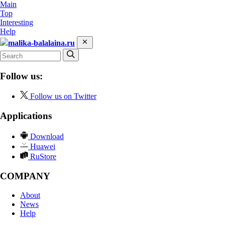
Main
Top
Interesting
Help
malika-balalaina.ru
Follow us:
Follow us on Twitter
Applications
Download
Huawei
RuStore
COMPANY
About
News
Help