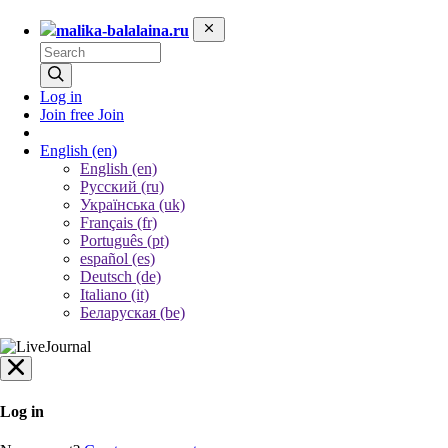
malika-balalaina.ru
Log in
Join free
Join
English
(en)
English (en)
Русский (ru)
Українська (uk)
Français (fr)
Português (pt)
español (es)
Deutsch (de)
Italiano (it)
Беларуская (be)
Log in