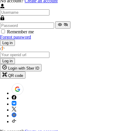
No account?
Create an account
Remember me
Forgot password
Log in
Log in
Login with Sber ID
QR code