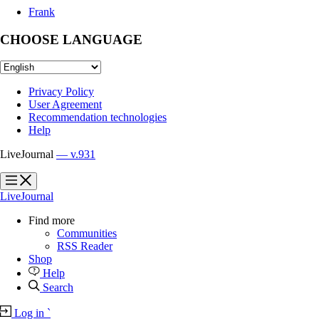
Frank
CHOOSE LANGUAGE
Privacy Policy
User Agreement
Recommendation technologies
Help
LiveJournal
— v.931
?
?
LiveJournal
Find more
Communities
RSS Reader
Shop
Help
Search
Log in
`