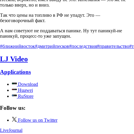
только вверх, но и вниз.
Так что цены на топливо в РФ не упадут. Это —
безоговорочный факт.
А нам советуют не поддаваться панике. Ну тут паникуй-не
паникуй, процесс-то уже запущен.
#ближнийвосток
#дмитрийпесков
#последствия
#правительство
#
LJ Video
Applications
Download
Huawei
RuStore
Follow us:
Follow us on Twitter
LiveJournal