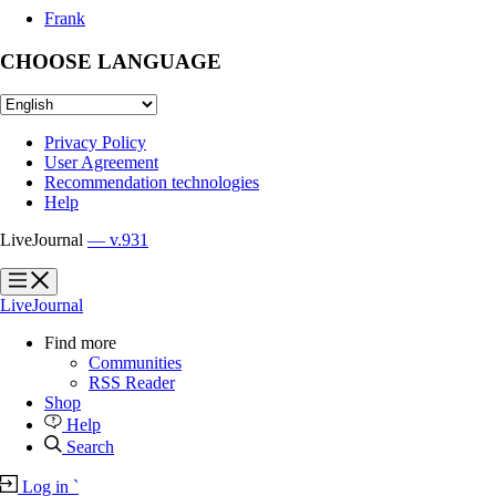
Frank
CHOOSE LANGUAGE
Privacy Policy
User Agreement
Recommendation technologies
Help
LiveJournal
— v.931
?
?
LiveJournal
Find more
Communities
RSS Reader
Shop
Help
Search
Log in
`