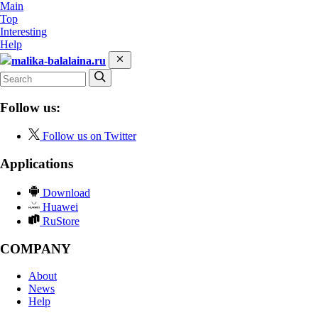
Main
Top
Interesting
Help
malika-balalaina.ru
Follow us:
Follow us on Twitter
Applications
Download
Huawei
RuStore
COMPANY
About
News
Help