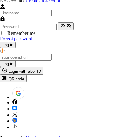
No account?
Create an account
Remember me
Forgot password
Log in
Log in
Login with Sber ID
QR code