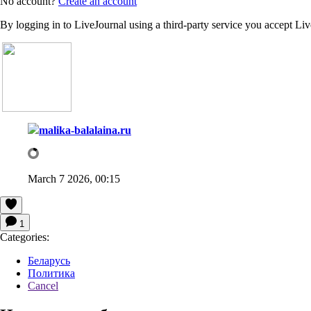
No account?
Create an account
By logging in to LiveJournal using a third-party service you accept Li
malika-balalaina.ru
March 7 2026, 00:15
1
Categories:
Беларусь
Политика
Cancel