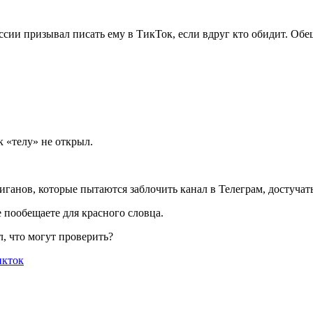
сии призывал писать ему в ТикТок, если вдруг кто обидит. Обещ
к «телу» не открыл.
иганов, которые пытаются заблочить канал в Телеграм, достучать
е пообещаете для красного словца.
л, что могут проверить?
икток