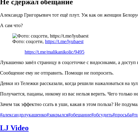
Не сдержал обещание
Александр Григорьевич тот ещё плут. Уж как он женщин Белорус
А сам что?
Фото: соцсети,
https://t.me/lyubaest
https://t.me/malikanikolic/9495
Лукашенко завёл страницу в соцсеточке с видосиками, а доступ 
Сообщение ему не отправить. Помощи не попросить.
Девки из Тележки рассказали, когда решили нажаловаться на хул
Получается, пацаны, никому из вас нельзя верить. Чего только н
Зачем так эффектно ссать в уши, какая в этом польза? Не подума
#александрлукашенко
#закрылся
#обещание
#обсудить
#просьба
#т
LJ Video