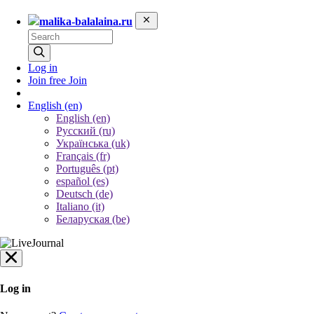
malika-balalaina.ru
Log in
Join free
Join
English
(en)
English (en)
Русский (ru)
Українська (uk)
Français (fr)
Português (pt)
español (es)
Deutsch (de)
Italiano (it)
Беларуская (be)
Log in