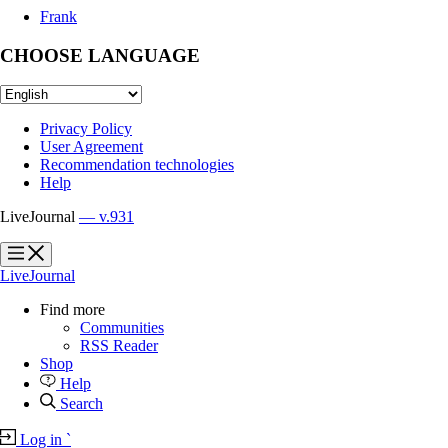
Frank
CHOOSE LANGUAGE
Privacy Policy
User Agreement
Recommendation technologies
Help
LiveJournal
— v.931
?
?
LiveJournal
Find more
Communities
RSS Reader
Shop
Help
Search
Log in
`