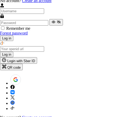
No account?
Create an account
Remember me
Forgot password
Log in
Log in
Login with Sber ID
QR code