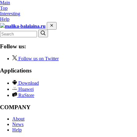
Main
Top
Interesting
Help
malika-balalaina.ru
Follow us:
Follow us on Twitter
Applications
Download
Huawei
RuStore
COMPANY
About
News
Help