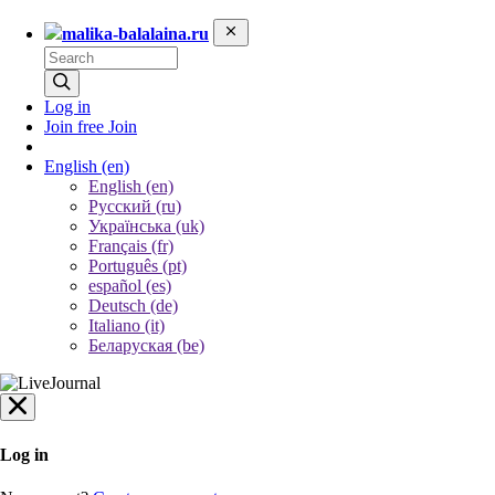
malika-balalaina.ru
Log in
Join free
Join
English
(en)
English (en)
Русский (ru)
Українська (uk)
Français (fr)
Português (pt)
español (es)
Deutsch (de)
Italiano (it)
Беларуская (be)
Log in