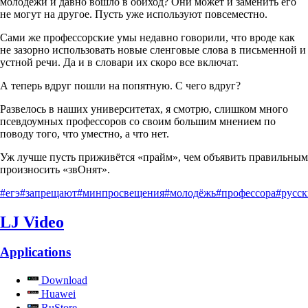
молодёжи и давно вошло в обиход? Они может и заменить его
не могут на другое. Пусть уже используют повсеместно.
Сами же профессорские умы недавно говорили, что вроде как
не зазорно использовать новые сленговые слова в письменной и
устной речи. Да и в словари их скоро все включат.
А теперь вдруг пошли на попятную. С чего вдруг?
Развелось в наших университетах, я смотрю, слишком много
псевдоумных профессоров со своим большим мнением по
поводу того, что уместно, а что нет.
Уж лучше пусть приживётся «прайм», чем объявить правильным
произносить «звОнят».
#егэ
#запрещают
#минпросвещения
#молодёжь
#профессора
#русс
LJ Video
Applications
Download
Huawei
RuStore