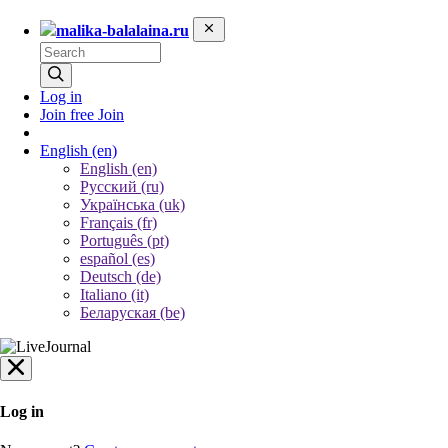
malika-balalaina.ru
Log in
Join free
Join
English
(en)
English (en)
Русский (ru)
Українська (uk)
Français (fr)
Português (pt)
español (es)
Deutsch (de)
Italiano (it)
Беларуская (be)
Log in