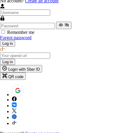
No account?
Create an account
Remember me
Forgot password
Log in
Log in
Login with Sber ID
QR code