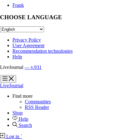
Frank
CHOOSE LANGUAGE
Privacy Policy
User Agreement
Recommendation technologies
Help
LiveJournal
— v.931
?
?
LiveJournal
Find more
Communities
RSS Reader
Shop
Help
Search
Log in
`