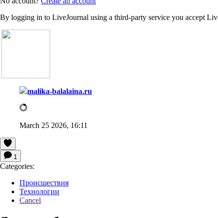
No account?
Create an account
By logging in to LiveJournal using a third-party service you accept Li
malika-balalaina.ru
March 25 2026, 16:11
1
Categories:
Происшествия
Технологии
Cancel