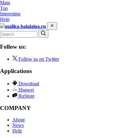
Main
Top
Interesting
Help
malika-balalaina.ru
Follow us:
Follow us on Twitter
Applications
Download
Huawei
RuStore
COMPANY
About
News
Help