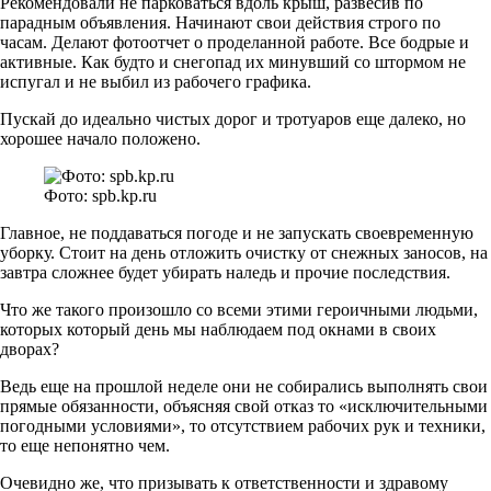
Рекомендовали не парковаться вдоль крыш, развесив по
парадным объявления. Начинают свои действия строго по
часам. Делают фотоотчет о проделанной работе. Все бодрые и
активные. Как будто и снегопад их минувший со штормом не
испугал и не выбил из рабочего графика.
Пускай до идеально чистых дорог и тротуаров еще далеко, но
хорошее начало положено.
Фото: spb.kp.ru
Главное, не поддаваться погоде и не запускать своевременную
уборку. Стоит на день отложить очистку от снежных заносов, на
завтра сложнее будет убирать наледь и прочие последствия.
Что же такого произошло со всеми этими героичными людьми,
которых который день мы наблюдаем под окнами в своих
дворах?
Ведь еще на прошлой неделе они не собирались выполнять свои
прямые обязанности, объясняя свой отказ то «исключительными
погодными условиями», то отсутствием рабочих рук и техники,
то еще непонятно чем.
Очевидно же, что призывать к ответственности и здравому