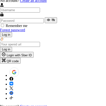
No account?
Create an account
Remember me
Forgot password
Log in
Log in
Login with Sber ID
QR code