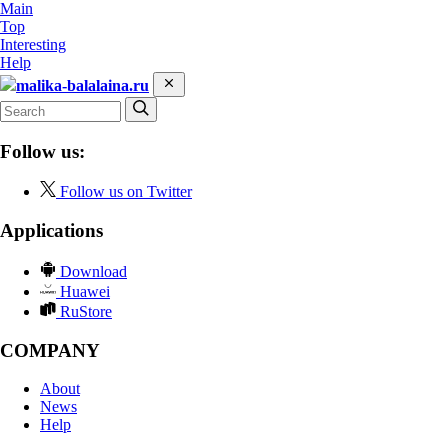
Main
Top
Interesting
Help
malika-balalaina.ru
Follow us:
Follow us on Twitter
Applications
Download
Huawei
RuStore
COMPANY
About
News
Help