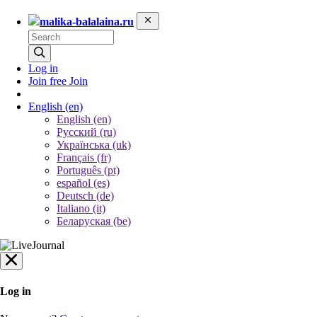
malika-balalaina.ru
Log in
Join free
Join
English
(en)
English (en)
Русский (ru)
Українська (uk)
Français (fr)
Português (pt)
español (es)
Deutsch (de)
Italiano (it)
Беларуская (be)
Log in