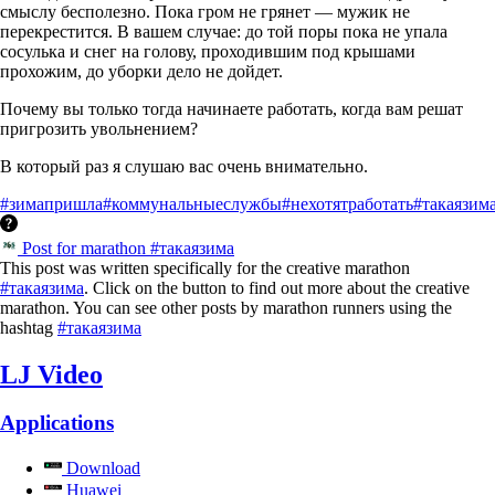
смыслу бесполезно. Пока гром не грянет — мужик не
перекрестится. В вашем случае: до той поры пока не упала
сосулька и снег на голову, проходившим под крышами
прохожим, до уборки дело не дойдет.
Почему вы только тогда начинаете работать, когда вам решат
пригрозить увольнением?
В который раз я слушаю вас очень внимательно.
#зимапришла
#коммунальныеслужбы
#нехотятработать
#такаязим
Post for marathon #такаязима
This post was written specifically for the creative marathon
#такаязима
. Click on the button to find out more about the creative
marathon. You can see other posts by marathon runners using the
hashtag
#такаязима
LJ Video
Applications
Download
Huawei