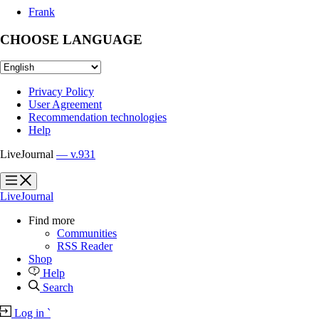
Frank
CHOOSE LANGUAGE
Privacy Policy
User Agreement
Recommendation technologies
Help
LiveJournal
— v.931
?
?
LiveJournal
Find more
Communities
RSS Reader
Shop
Help
Search
Log in
`