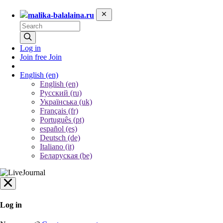
malika-balalaina.ru
Log in
Join free
Join
English
(en)
English (en)
Русский (ru)
Українська (uk)
Français (fr)
Português (pt)
español (es)
Deutsch (de)
Italiano (it)
Беларуская (be)
Log in