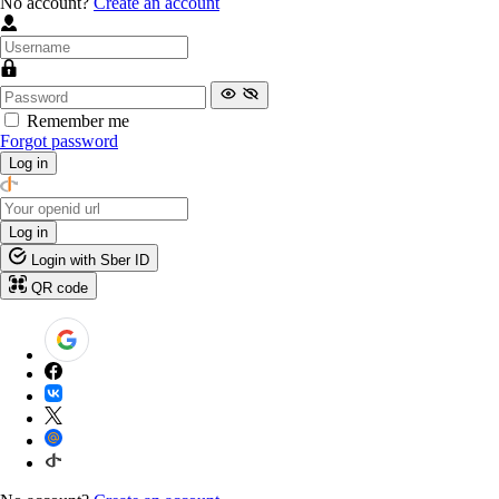
No account?
Create an account
Remember me
Forgot password
Log in
Log in
Login with Sber ID
QR code