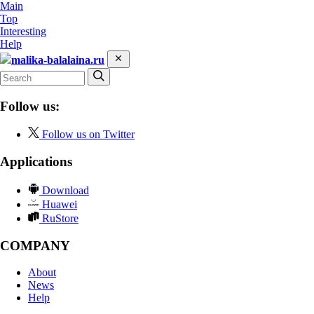
Main
Top
Interesting
Help
malika-balalaina.ru
Follow us:
Follow us on Twitter
Applications
Download
Huawei
RuStore
COMPANY
About
News
Help