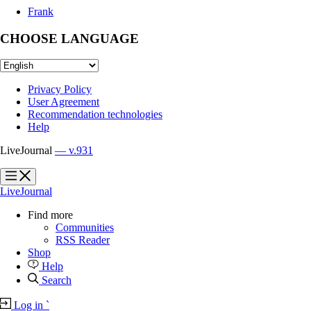
Frank
CHOOSE LANGUAGE
Privacy Policy
User Agreement
Recommendation technologies
Help
LiveJournal
— v.931
?
?
LiveJournal
Find more
Communities
RSS Reader
Shop
Help
Search
Log in
`