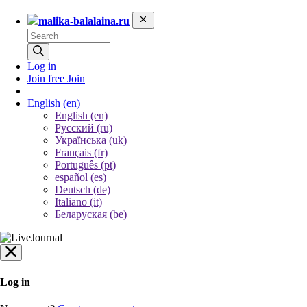
malika-balalaina.ru
Log in
Join free
Join
English
(en)
English (en)
Русский (ru)
Українська (uk)
Français (fr)
Português (pt)
español (es)
Deutsch (de)
Italiano (it)
Беларуская (be)
Log in