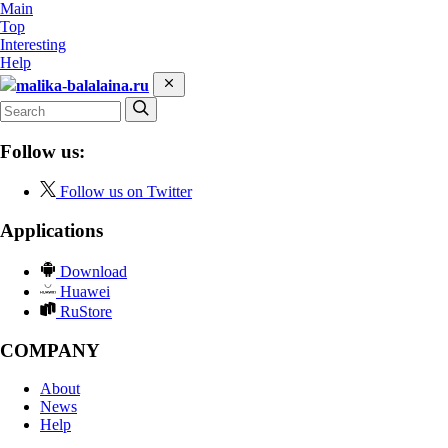
Main
Top
Interesting
Help
malika-balalaina.ru
Follow us:
Follow us on Twitter
Applications
Download
Huawei
RuStore
COMPANY
About
News
Help