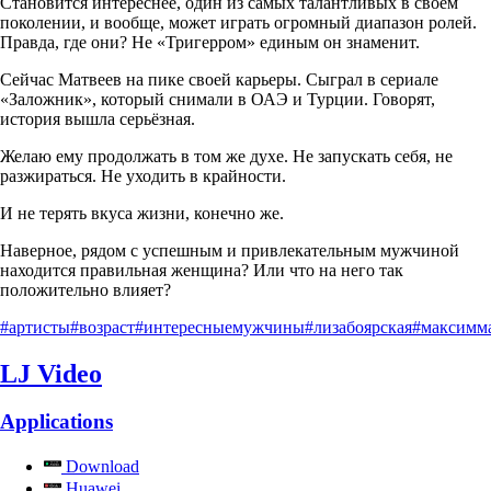
Становится интереснее, один из самых талантливых в своём
поколении, и вообще, может играть огромный диапазон ролей.
Правда, где они? Не «Тригерром» единым он знаменит.
Сейчас Матвеев на пике своей карьеры. Сыграл в сериале
«Заложник», который снимали в ОАЭ и Турции. Говорят,
история вышла серьёзная.
Желаю ему продолжать в том же духе. Не запускать себя, не
разжираться. Не уходить в крайности.
И не терять вкуса жизни, конечно же.
Наверное, рядом с успешным и привлекательным мужчиной
находится правильная женщина? Или что на него так
положительно влияет?
#артисты
#возраст
#интересныемужчины
#лизабоярская
#максимм
LJ Video
Applications
Download
Huawei