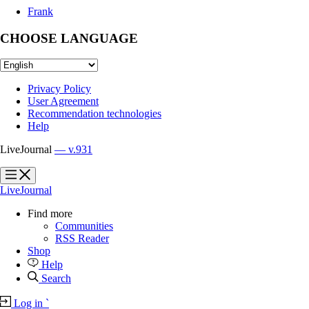
Frank
CHOOSE LANGUAGE
Privacy Policy
User Agreement
Recommendation technologies
Help
LiveJournal
— v.931
?
?
LiveJournal
Find more
Communities
RSS Reader
Shop
Help
Search
Log in
`