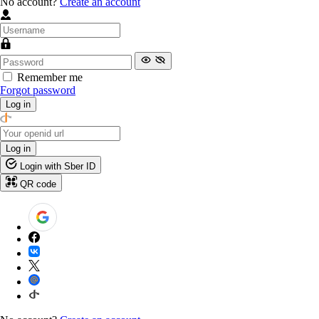
No account?
Create an account
Remember me
Forgot password
Log in
Log in
Login with Sber ID
QR code