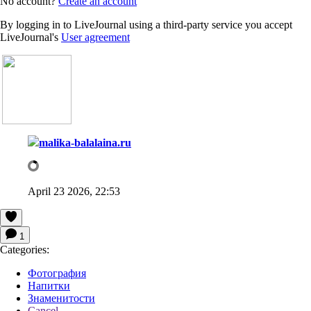
No account?
Create an account
By logging in to LiveJournal using a third-party service you accept
LiveJournal's
User agreement
malika-balalaina.ru
April 23 2026, 22:53
1
Categories:
Фотография
Напитки
Знаменитости
Cancel