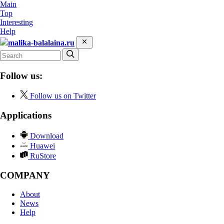
Main
Top
Interesting
Help
malika-balalaina.ru
Follow us:
Follow us on Twitter
Applications
Download
Huawei
RuStore
COMPANY
About
News
Help