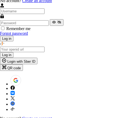
No account?
Create an account
Remember me
Forgot password
Log in
Log in
Login with Sber ID
QR code