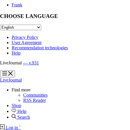
Frank
CHOOSE LANGUAGE
Privacy Policy
User Agreement
Recommendation technologies
Help
LiveJournal
— v.931
?
?
LiveJournal
Find more
Communities
RSS Reader
Shop
Help
Search
Log in
`