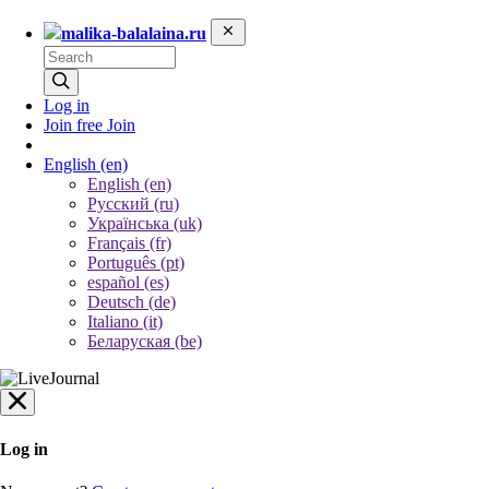
malika-balalaina.ru
Log in
Join free
Join
English
(en)
English (en)
Русский (ru)
Українська (uk)
Français (fr)
Português (pt)
español (es)
Deutsch (de)
Italiano (it)
Беларуская (be)
Log in