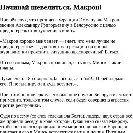
Начинай шевелиться, Макрон!
Прошёл слух, что президент Франции Эммануэль Макрон
звонил Александру Григорьевичу в Белоруссию с целью
предостеречь от вступления в войну.
«Макрон хорошо меня знает — знает, что меня лучше не
предостерегать» — дал ответную реакцию на вопрос
журналистки прояснить ситуацию красноречивый Батько.
По его словам, Макрон спрашивал, есть ли у Минска такие
планы.
Лукашенко: «Я говорю: «Да господь с тобой!» Перебил даже
его. Я не планирую никуда вступать».
При этом он подчеркнул, что ядерное оружие Белоруссия может
применить только в том случае, если будет совершена агрессия
против республики.
Судя по всему (со слов телеканала Белта), лидеры двух стран всё
же провели беседу, в ходе которой Лукашенко сказал Макрону,
чтобы он занялся продвижением мирного диалога в Европе, и
пригласил его в Минск встретиться с ним и нашим Путиным.