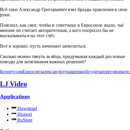
Всё-таки Александр Григорьевич взял бразды правления в свои
руки.
Пояснил, как смог, чтобы и советчики в Евросоюзе знали, чьё
мнение он считает авторитетным, а кого попросил бы не
высказываться на этот счёт.
Вот и хорошо: пусть начинают шевелиться.
Сколько можно тянуть за яйца, придумывая каждый раз новые
поводы для затягивания важных решений?
Белоруссия
Евросоюз
александрлукашенко
обсудить
переговоры
те
LJ Video
Applications
Download
Huawei
RuStore