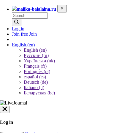
malika-balalaina.ru
Log in
Join free
Join
English
(en)
English (en)
Русский (ru)
Українська (uk)
Français (fr)
Português (pt)
español (es)
Deutsch (de)
Italiano (it)
Беларуская (be)
Log in