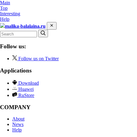
Main
Top
Interesting
Help
malika-balalaina.ru
Follow us:
Follow us on Twitter
Applications
Download
Huawei
RuStore
COMPANY
About
News
Help