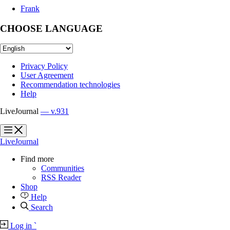
Frank
CHOOSE LANGUAGE
Privacy Policy
User Agreement
Recommendation technologies
Help
LiveJournal
— v.931
?
?
LiveJournal
Find more
Communities
RSS Reader
Shop
Help
Search
Log in
`