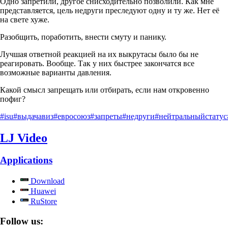
Одно запретили, другое снисходительно позволили. Как мне
представляется, цель недруги преследуют одну и ту же. Нет её
на свете хуже.
Разобщить, поработить, внести смуту и панику.
Лучшая ответной реакцией на их выкрутасы было бы не
реагировать. Вообще. Так у них быстрее закончатся все
возможные варианты давления.
Какой смысл запрещать или отбирать, если нам откровенно
пофиг?
#isu
#выдачавиз
#евросоюз
#запреты
#недруги
#нейтральныйстатус
LJ Video
Applications
Download
Huawei
RuStore
Follow us: