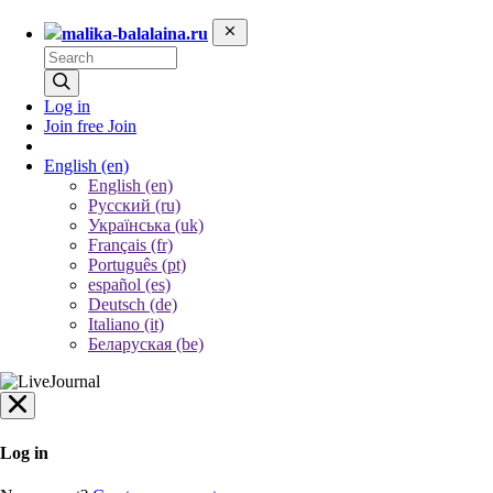
malika-balalaina.ru
Log in
Join free
Join
English
(en)
English (en)
Русский (ru)
Українська (uk)
Français (fr)
Português (pt)
español (es)
Deutsch (de)
Italiano (it)
Беларуская (be)
Log in