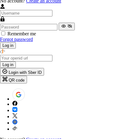
No account?
Create an account
Remember me
Forgot password
Log in
Log in
Login with Sber ID
QR code