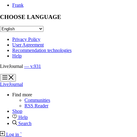
Frank
CHOOSE LANGUAGE
Privacy Policy
User Agreement
Recommendation technologies
Help
LiveJournal
— v.931
?
?
LiveJournal
Find more
Communities
RSS Reader
Shop
Help
Search
Log in
`