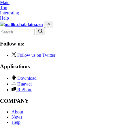
Main
Top
Interesting
Help
malika-balalaina.ru
Follow us:
Follow us on Twitter
Applications
Download
Huawei
RuStore
COMPANY
About
News
Help