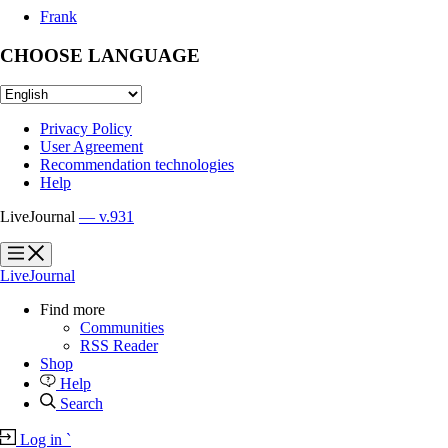
Frank
CHOOSE LANGUAGE
Privacy Policy
User Agreement
Recommendation technologies
Help
LiveJournal
— v.931
?
?
LiveJournal
Find more
Communities
RSS Reader
Shop
Help
Search
Log in
`