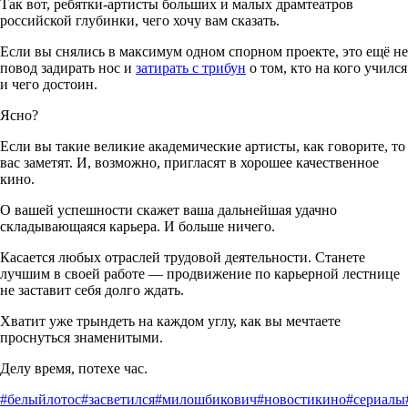
Так вот, ребятки-артисты больших и малых драмтеатров
российской глубинки, чего хочу вам сказать.
Если вы снялись в максимум одном спорном проекте, это ещё не
повод задирать нос и
затирать с трибун
о том, кто на кого учился
и чего достоин.
Ясно?
Если вы такие великие академические артисты, как говорите, то
вас заметят. И, возможно, пригласят в хорошее качественное
кино.
О вашей успешности скажет ваша дальнейшая удачно
складывающаяся карьера. И больше ничего.
Касается любых отраслей трудовой деятельности. Станете
лучшим в своей работе — продвижение по карьерной лестнице
не заставит себя долго ждать.
Хватит уже трындеть на каждом углу, как вы мечтаете
проснуться знаменитыми.
Делу время, потехе час.
#белыйлотос
#засветился
#милошбикович
#новостикино
#сериалы