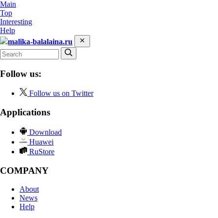
Main
Top
Interesting
Help
malika-balalaina.ru
Follow us:
Follow us on Twitter
Applications
Download
Huawei
RuStore
COMPANY
About
News
Help