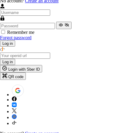
No account?
Create an account
Remember me
Forgot password
Log in
Log in
Login with Sber ID
QR code