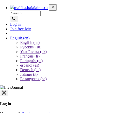
malika-balalaina.ru
Log in
Join free
Join
English
(en)
English (en)
Русский (ru)
Українська (uk)
Français (fr)
Português (pt)
español (es)
Deutsch (de)
Italiano (it)
Беларуская (be)
Log in