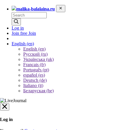
malika-balalaina.ru
Log in
Join free
Join
English
(en)
English (en)
Русский (ru)
Українська (uk)
Français (fr)
Português (pt)
español (es)
Deutsch (de)
Italiano (it)
Беларуская (be)
Log in