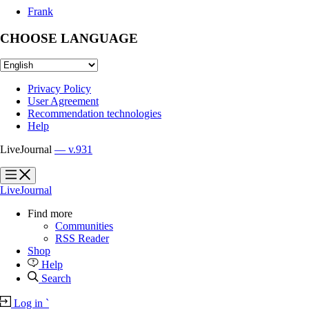
Frank
CHOOSE LANGUAGE
Privacy Policy
User Agreement
Recommendation technologies
Help
LiveJournal
— v.931
?
?
LiveJournal
Find more
Communities
RSS Reader
Shop
Help
Search
Log in
`