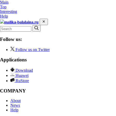
Main
Top
Interesting
Help
malika-balalaina.ru
Follow us:
Follow us on Twitter
Applications
Download
Huawei
RuStore
COMPANY
About
News
Help