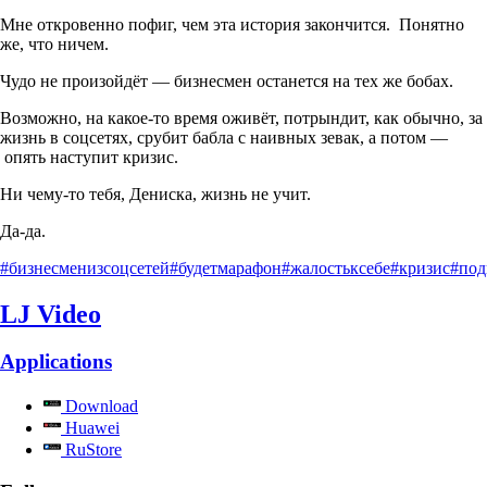
Мне откровенно пофиг, чем эта история закончится. Понятно
же, что ничем.
Чудо не произойдёт — бизнесмен останется на тех же бобах.
Возможно, на какое-то время оживёт, потрындит, как обычно, за
жизнь в соцсетях, срубит бабла с наивных зевак, а потом —
опять наступит кризис.
Ни чему-то тебя, Дениска, жизнь не учит.
Да-да.
#бизнесменизсоцсетей
#будетмарафон
#жалостьксебе
#кризис
#под
LJ Video
Applications
Download
Huawei
RuStore