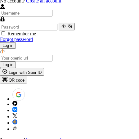
No account?
Create an account
Remember me
Forgot password
Log in
Log in
Login with Sber ID
QR code