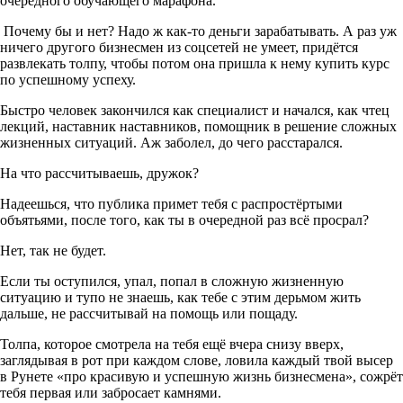
очередного обучающего марафона.
Почему бы и нет? Надо ж как-то деньги зарабатывать. А раз уж
ничего другого бизнесмен из соцсетей не умеет, придётся
развлекать толпу, чтобы потом она пришла к нему купить курс
по успешному успеху.
Быстро человек закончился как специалист и начался, как чтец
лекций, наставник наставников, помощник в решение сложных
жизненных ситуаций. Аж заболел, до чего расстарался.
На что рассчитываешь, дружок?
Надеешься, что публика примет тебя с распростёртыми
объятьями, после того, как ты в очередной раз всё просрал?
Нет, так не будет.
Если ты оступился, упал, попал в сложную жизненную
ситуацию и тупо не знаешь, как тебе с этим дерьмом жить
дальше, не рассчитывай на помощь или пощаду.
Толпа, которое смотрела на тебя ещё вчера снизу вверх,
заглядывая в рот при каждом слове, ловила каждый твой высер
в Рунете «про красивую и успешную жизнь бизнесмена», сожрёт
тебя первая или забросает камнями.