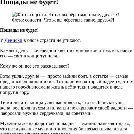
Пощады не будет!
Фото: соцсети. Что ж вы чёрствые такие, друзья?!
Пощады не будет!
У
Дениски
в блоге страсти не утихают.
Каждый день — очередной квест из монологов о том, как найти
его — свет в конце туннеля.
Кому же он всё это рассказывает?
Боты ушли, другие — просто забили болт, в остатке — самые
преданные «поклонники». Тот наивняк, который надеется, что у
нашего горе-бизнесмена жизнь всё ж таки наладится и дела
попрут в гору.
Тётки-читательницы услышав новость, что от Дениски ушла
жена, воспряли духом и ни капли не скрывают своей радости —
забросали мужика сердечками, да советами.
Мужчины же наоборот беспощадны — ехидно намекают на то,
что все душевные муки и откровения бизнесмен вывалил для