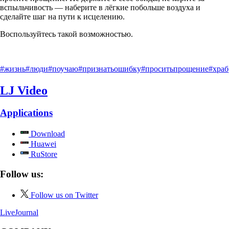
вспыльчивость — наберите в лёгкие побольше воздуха и
сделайте шаг на пути к исцелению.
Воспользуйтесь такой возможностью.
#жизнь
#люди
#поучаю
#признатьошибку
#проситьпрощение
#храб
LJ Video
Applications
Download
Huawei
RuStore
Follow us:
Follow us on Twitter
LiveJournal