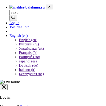
malika-balalaina.ru
Log in
Join free
Join
English
(en)
English (en)
Русский (ru)
Українська (uk)
Français (fr)
Português (pt)
español (es)
Deutsch (de)
Italiano (it)
Беларуская (be)
Log in