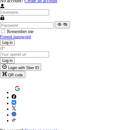
No account?
Create an account
Remember me
Forgot password
Log in
Log in
Login with Sber ID
QR code