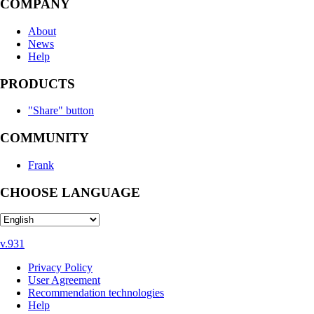
COMPANY
About
News
Help
PRODUCTS
"Share" button
COMMUNITY
Frank
CHOOSE LANGUAGE
v.931
Privacy Policy
User Agreement
Recommendation technologies
Help