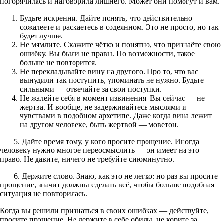
погорячилась и наговорила лишнего. Может они помогут и вам.
Будьте искренни. Дайте понять, что действительно
сожалеете и раскаетесь в содеянном. Это не просто, но так
будет лучше.
Не мямлите. Скажите чётко и понятно, что признаёте свою
ошибку. Вы были не правы. По возможности, такое
больше не повторится.
Не перекладывайте вину на другого. Про то, что вас
вынудили так поступить, упоминать не нужно. Будьте
сильными — отвечайте за свои поступки.
Не жалейте себя в момент извинения. Вы сейчас — не
жертва. И вообще, не задерживайтесь мыслями и
чувствами в подобном архетипе. Даже когда вина лежит
на другом человеке, быть жертвой — моветон.
5. Дайте время тому, у кого просите прощение. Иногда
человеку нужно многое переосмыслить — он имеет на это
право. Не давите, ничего не требуйте сиюминутно.
6. Держите слово. Знаю, как это не легко: но раз вы просите
прощение, значит должны сделать всё, чтобы больше подобная
ситуация не повторилась.
Когда вы решили признаться в своих ошибках — действуйте,
просите прощение. Не держите в себе обиды, не корите за