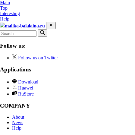
Main
Top
Interesting
Help
malika-balalaina.ru
Follow us:
Follow us on Twitter
Applications
Download
Huawei
RuStore
COMPANY
About
News
Help