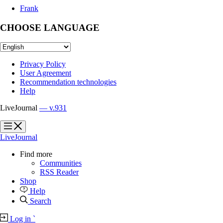
Frank
CHOOSE LANGUAGE
Privacy Policy
User Agreement
Recommendation technologies
Help
LiveJournal
— v.931
?
?
LiveJournal
Find more
Communities
RSS Reader
Shop
Help
Search
Log in
`