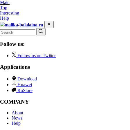
Main
Top
Interesting
Help
malika-balalaina.ru
Follow us:
Follow us on Twitter
Applications
Download
Huawei
RuStore
COMPANY
About
News
Help