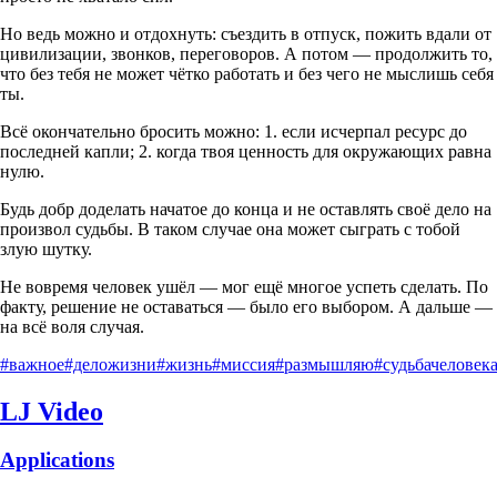
Но ведь можно и отдохнуть: съездить в отпуск, пожить вдали от
цивилизации, звонков, переговоров. А потом — продолжить то,
что без тебя не может чётко работать и без чего не мыслишь себя
ты.
Всё окончательно бросить можно: 1. если исчерпал ресурс до
последней капли; 2. когда твоя ценность для окружающих равна
нулю.
Будь добр доделать начатое до конца и не оставлять своё дело на
произвол судьбы. В таком случае она может сыграть с тобой
злую шутку.
Не вовремя человек ушёл — мог ещё многое успеть сделать. По
факту, решение не оставаться — было его выбором. А дальше —
на всё воля случая.
#важное
#деложизни
#жизнь
#миссия
#размышляю
#судьбачеловек
LJ Video
Applications