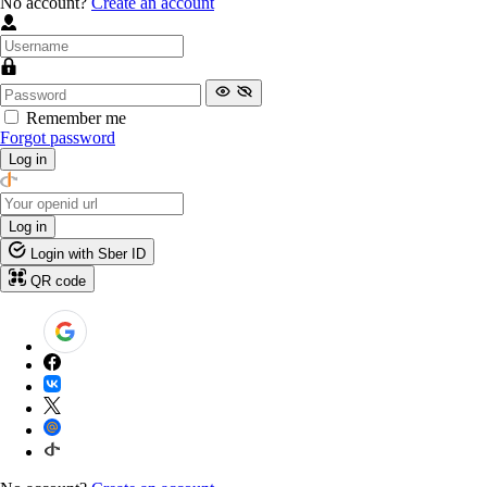
No account?
Create an account
Remember me
Forgot password
Log in
Log in
Login with Sber ID
QR code