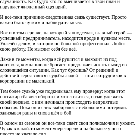
случайность. Как будто кто-то вмешивается в твой план и
нарушает жизненный сценарий.
И всё-таки причинно-следственная связь существует. Просто
важно быть чутким и наблюдательным.
Вот и в том сериале, на который я «подсела», главный герой —
успешный предприниматель, находится вроде в нужном месте.
Увлечён делом, в котором он большой профессионал. Любит
свою работу. Не мыслит себя без неё.
Даже в те моменты, когда всё рушится и выходит из под
контроля, компанию не бросает: продолжает искать выход из
сложившейся ситуации. Как тут бросишь? От решений и
действий героя зависят судьбы людей — штат сотрудников в
корпорации не маленький.
Тем более судьба уже подкидывала ему проверку: когда этот
пассажир сбавлял обороты и хотел слиться, начав уже жить
своей жизнью, с ним начинали происходить неприятные
события. Пока он из них выбирался с небольшими потерями:
зализывал раны и снова шёл в бой.
В одном из сезонов он всё-таки сдаёт свои полномочия и уходит.
Чувак в какой-то момент «перегорел» и на большее у него
просто не хватало сил.