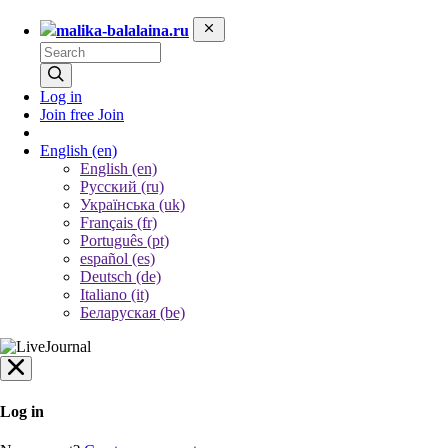
malika-balalaina.ru
Log in
Join free
Join
English
(en)
English (en)
Русский (ru)
Українська (uk)
Français (fr)
Português (pt)
español (es)
Deutsch (de)
Italiano (it)
Беларуская (be)
Log in