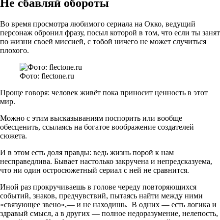
Не сбавляй обороты
Во время просмотра любимого сериала на Окко, ведущий
персонаж обронил фразу, посыл которой в том, что если ты занят
по жизни своей миссией, с тобой ничего не может случиться
плохого.
Фото: flectone.ru
Проще говоря: человек живёт пока приносит ценность в этот
мир.
Можно с этим высказываниям поспорить или вообще
обесценить, ссылаясь на богатое воображение создателей
сюжета.
И в этом есть доля правды: ведь жизнь порой к нам
несправедлива. Бывает настолько закручена и непредсказуема,
что ни один остросюжетный сериал с ней не сравнится.
Иной раз прокручиваешь в голове череду повторяющихся
событий, знаков, предчувствий, пытаясь найти между ними
«связующее звено»,— и не находишь. В одних — есть логика и
здравый смысл, а в других — полное недоразумение, нелепость,