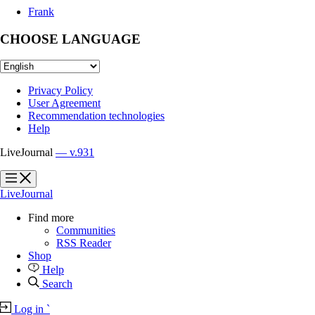
Frank
CHOOSE LANGUAGE
Privacy Policy
User Agreement
Recommendation technologies
Help
LiveJournal
— v.931
?
?
LiveJournal
Find more
Communities
RSS Reader
Shop
Help
Search
Log in
`