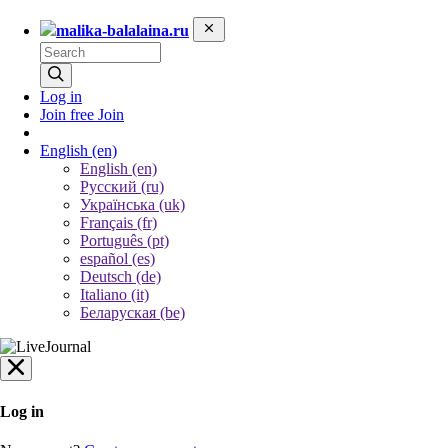
malika-balalaina.ru
Log in
Join free
Join
English
(en)
English (en)
Русский (ru)
Українська (uk)
Français (fr)
Português (pt)
español (es)
Deutsch (de)
Italiano (it)
Беларуская (be)
Log in