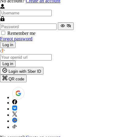
No account?
Create an account
Remember me
Forgot password
Log in
Log in
Login with Sber ID
QR code