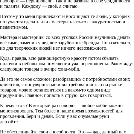
наоборот — нервировали. Так и не развила в себе усидчивости
и таланта. Каждому — своё, я считаю.
Поэтому-то меня привлекают и восхищают те люди, у которых
получается сделать или смастерить что-то с аккуратностью и
педантизмом.
Мастера и мастерицы со всех уголков России научились делать
всё сами, заменив ушедшие зарубежные бренды. Поразительно,
но для творческих людей нет ничего невозможного.
Куда, правда, всю разношёрстную красоту потом сбывать:
полочки в небольшом помещении уже переполнены. Рядом ждут
следующие товары в жанре хэнд-мэйд.
Да это не самое сложное: разобравшись с потребностями своих
клиентов, с популярностью и востребованностью на рынке
товаров, можно остановиться на каком-то одном виде
продукции. Главное: попасть в струю, как говориться.
К чему это я? В который раз говорю — любое хобби можно
монетизировать. Тем более в наше время возможностей для
проявления. Бери и делай. Если у вас очумелые руки —
дерзайте.
Не обесценивайте свои способности. Это — дар, данный вам