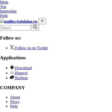
Main
Top
Interesting
Help
malika-balalaina.ru
Follow us:
Follow us on Twitter
Applications
Download
Huawei
RuStore
COMPANY
About
News
Help