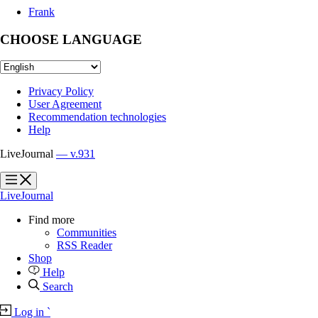
Frank
CHOOSE LANGUAGE
Privacy Policy
User Agreement
Recommendation technologies
Help
LiveJournal
— v.931
?
?
LiveJournal
Find more
Communities
RSS Reader
Shop
Help
Search
Log in
`