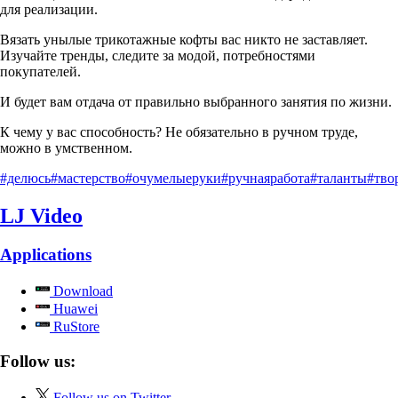
для реализации.
Вязать унылые трикотажные кофты вас никто не заставляет.
Изучайте тренды, следите за модой, потребностями
покупателей.
И будет вам отдача от правильно выбранного занятия по жизни.
К чему у вас способность? Не обязательно в ручном труде,
можно в умственном.
#делюсь
#мастерство
#очумелыеруки
#ручнаяработа
#таланты
#тво
LJ Video
Applications
Download
Huawei
RuStore
Follow us:
Follow us on Twitter