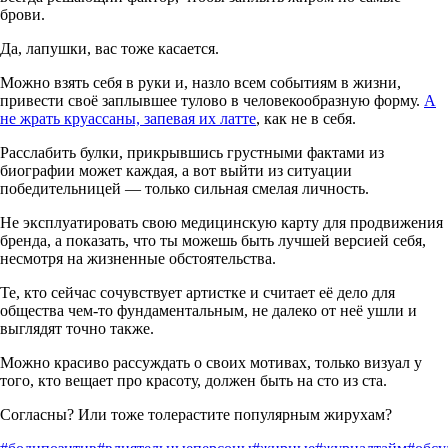
брови.
Да, лапушки, вас тоже касается.
Можно взять себя в руки и, назло всем событиям в жизни,
привести своё заплывшее тулово в человекообразную форму.
А
не жрать круассаны, запевая их латте
, как не в себя.
Расслабить булки, прикрывшись грустными фактами из
биографии может каждая, а вот выйти из ситуации
победительницей — только сильная смелая личность.
Не эксплуатировать свою медицинскую карту для продвижения
бренда, а показать, что ты можешь быть лучшей версией себя,
несмотря на жизненные обстоятельства.
Те, кто сейчас сочувствует артистке и считает её дело для
общества чем-то фундаментальным, не далеко от неё ушли и
выглядят точно также.
Можно красиво рассуждать о своих мотивах, только визуал у
того, кто вещает про красоту, должен быть на сто из ста.
Согласны? Или тоже толерастите популярным жирухам?