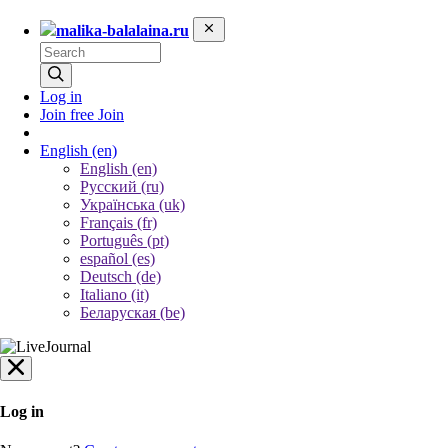
malika-balalaina.ru
Log in
Join free
Join
English
(en)
English (en)
Русский (ru)
Українська (uk)
Français (fr)
Português (pt)
español (es)
Deutsch (de)
Italiano (it)
Беларуская (be)
Log in