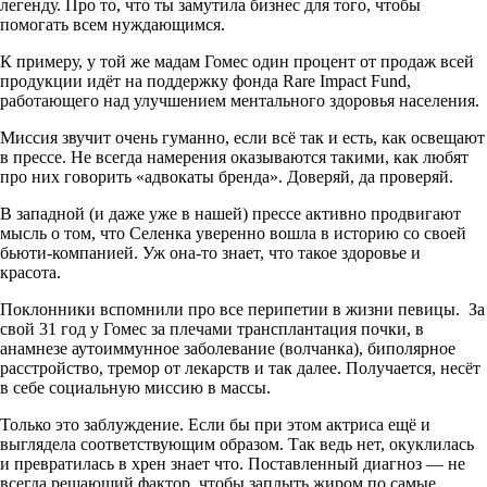
легенду. Про то, что ты замутила бизнес для того, чтобы
помогать всем нуждающимся.
К примеру, у той же мадам Гомес один процент от продаж всей
продукции идёт на поддержку фонда Rare Impact Fund,
работающего над улучшением ментального здоровья населения.
Миссия звучит очень гуманно, если всё так и есть, как освещают
в прессе. Не всегда намерения оказываются такими, как любят
про них говорить «адвокаты бренда». Доверяй, да проверяй.
В западной (и даже уже в нашей) прессе активно продвигают
мысль о том, что Селенка уверенно вошла в историю со своей
бьюти-компанией. Уж она-то знает, что такое здоровье и
красота.
Поклонники вспомнили про все перипетии в жизни певицы. За
свой 31 год у Гомес за плечами трансплантация почки, в
анамнезе аутоиммунное заболевание (волчанка), биполярное
расстройство, тремор от лекарств и так далее. Получается, несёт
в себе социальную миссию в массы.
Только это заблуждение. Если бы при этом актриса ещё и
выглядела соответствующим образом. Так ведь нет, окуклилась
и превратилась в хрен знает что. Поставленный диагноз — не
всегда решающий фактор, чтобы заплыть жиром по самые