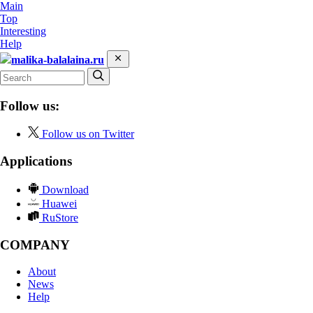
Main
Top
Interesting
Help
malika-balalaina.ru
Follow us:
Follow us on Twitter
Applications
Download
Huawei
RuStore
COMPANY
About
News
Help