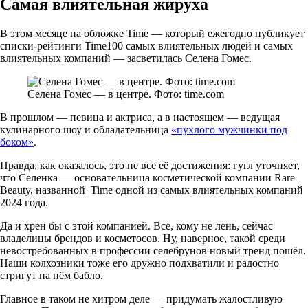
Самая влиятельная жируха
В этом месяце на обложке Time — который ежегодно публикует
списки-рейтинги Time100 самых влиятельных людей и самых
влиятельных компаний — засветилась Селена Гомес.
Селена Гомес — в центре. Фото: time.com
В прошлом — певица и актриса, а в настоящем — ведущая
кулинарного шоу и обладательница
«пухлого мужчинки под
боком»
.
Правда, как оказалось, это не все её достижения: гугл уточняет,
что Селенка — основательница косметической компании Rare
Beauty, названной Time одной из самых влиятельных компаний
2024 года.
Да и хрен бы с этой компанией. Все, кому не лень, сейчас
владелицы брендов и косметосов. Ну, наверное, такой среди
невостребованных в профессии селебрунов новый тренд пошёл.
Наши колхозники тоже его дружно подхватили и радостно
стригут на нём бабло.
Главное в таком не хитром деле — придумать жалостливую