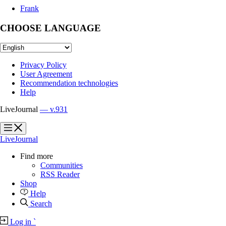
Frank
CHOOSE LANGUAGE
Privacy Policy
User Agreement
Recommendation technologies
Help
LiveJournal
— v.931
?
?
LiveJournal
Find more
Communities
RSS Reader
Shop
Help
Search
Log in
`