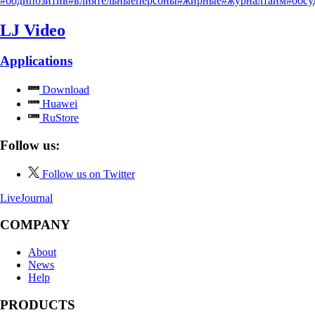
#бодипозитив
#влиятельныеперсоны
#жирные
#журналтайм
#обсу
LJ Video
Applications
Download
Huawei
RuStore
Follow us:
Follow us on Twitter
LiveJournal
COMPANY
About
News
Help
PRODUCTS