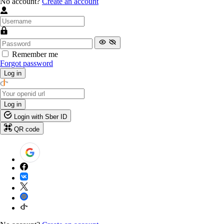
No account?
Create an account
Remember me
Forgot password
Log in
Log in
Login with Sber ID
QR code