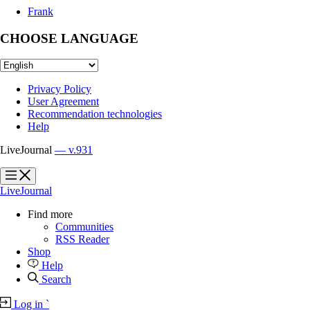
Frank
CHOOSE LANGUAGE
Privacy Policy
User Agreement
Recommendation technologies
Help
LiveJournal
— v.931
?
?
LiveJournal
Find more
Communities
RSS Reader
Shop
Help
Search
Log in
`