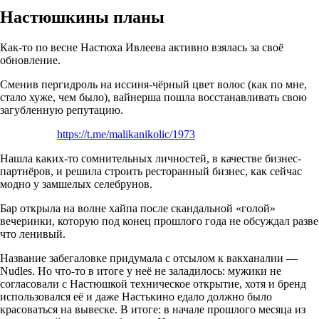
Настюшкины планы
Как-то по весне Настюха Ивлеева активно взялась за своё
обновление.
Сменив пергидроль на иссиня-чёрный цвет волос (как по мне,
стало хуже, чем было), вайнерша пошла восстанавливать свою
загубленную репутацию.
https://t.me/malikanikolic/1973
Нашла каких-то сомнительных личностей, в качестве бизнес-
партнёров, и решила строить ресторанный бизнес, как сейчас
модно у замшелых селебрунов.
Бар открыла на волне хайпа после скандальной «голой»
вечеринки, которую под конец прошлого года не обсуждал разве
что ленивый.
Название забегаловке придумала с отсылом к вакханалии —
Nudles. Но что-то в итоге у неё не заладилось: мужики не
согласовали с Настюшкой техническое открытие, хотя и бренд
использовался её и даже Настькино едало должно было
красоваться на вывеске. В итоге: в начале прошлого месяца из