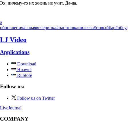
Эх, ничему-то их жизнь не учит. Да-да.
#
обновления
#голаявечеринка
#настюшкаивлеева
#новыйбар
#обсу
LJ Video
Applications
Download
Huawei
RuStore
Follow us:
Follow us on Twitter
LiveJournal
COMPANY