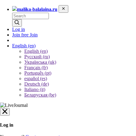
malika-balalaina.ru
Log in
Join free
Join
English
(en)
English (en)
Русский (ru)
Українська (uk)
Français (fr)
Português (pt)
español (es)
Deutsch (de)
Italiano (it)
Беларуская (be)
Log in