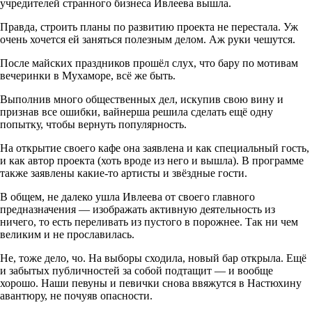
учредителей странного бизнеса Ивлеева вышла.
Правда, строить планы по развитию проекта не перестала. Уж
очень хочется ей заняться полезным делом. Аж руки чешутся.
После майских праздников прошёл слух, что бару по мотивам
вечеринки в Мухаморе, всё же быть.
Выполнив много общественных дел, искупив свою вину и
признав все ошибки, вайнерша решила сделать ещё одну
попытку, чтобы вернуть популярность.
На открытие своего кафе она заявлена и как специальный гость,
и как автор проекта (хоть вроде из него и вышла). В программе
также заявлены какие-то артисты и звёздные гости.
В общем, не далеко ушла Ивлеева от своего главного
предназначения — изображать активную деятельность из
ничего, то есть переливать из пустого в порожнее. Так ни чем
великим и не прославилась.
Не, тоже дело, чо. На выборы сходила, новый бар открыла. Ещё
и забытых публичностей за собой подтащит — и вообще
хорошо. Наши певуны и певички снова ввяжутся в Настюхину
авантюру, не почуяв опасности.