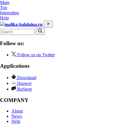
Main
Top
Interesting
Help
malika-balalaina.ru
Follow us:
Follow us on Twitter
Applications
Download
Huawei
RuStore
COMPANY
About
News
Help