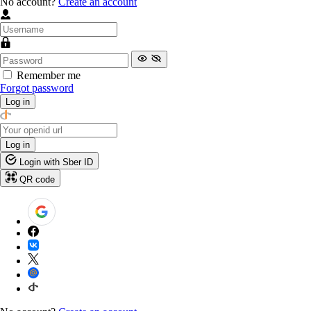
No account?
Create an account
Remember me
Forgot password
Log in
Log in
Login with Sber ID
QR code