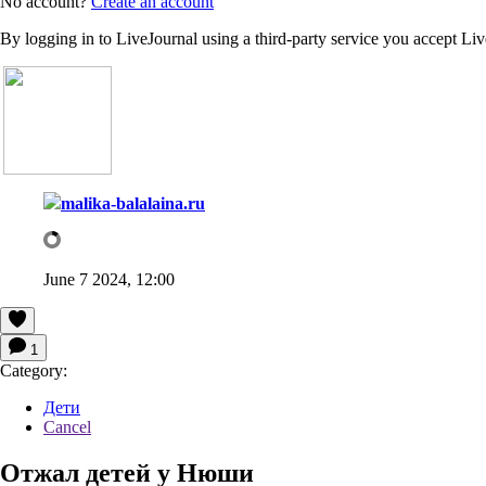
No account?
Create an account
By logging in to LiveJournal using a third-party service you accept Li
malika-balalaina.ru
June 7 2024, 12:00
1
Category:
Дети
Cancel
Отжал детей у Нюши