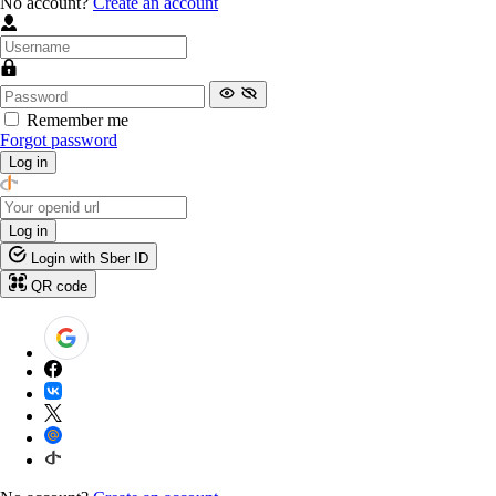
No account?
Create an account
Remember me
Forgot password
Log in
Log in
Login with Sber ID
QR code