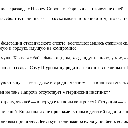
сле развода с Игорем Сивовым её дочь и сын живут не с ней, а
 сболтнуть лишнего — рассказывает историю о том, что если оче
едерации студенческого спорта, воспользовавшись старыми свя
льную и гордую, идущую на компромисс.
 чушь. Какие же бабы бывают дуры, когда идут на поводу у муж
после развода. Саму Шурочкину родительских прав не лишали. 
угую страну — пусть даже и с родным отцом — и видится теперь
ней не так? Напрочь отсутствует материнский инстинкт?
 страну, что всё — в порядке и твоим контролем? Ситуация — за
ни с ней. Когда она их не провожает утром в детский сад или в ш
по любым причинам. Действуй, поднимай всех на уши, бей в колок