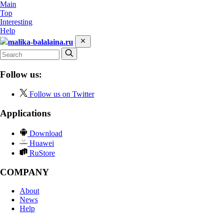
Main
Top
Interesting
Help
malika-balalaina.ru
Follow us:
Follow us on Twitter
Applications
Download
Huawei
RuStore
COMPANY
About
News
Help