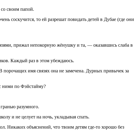
 со своим папой.
нь соскучится, то ей разрешат повидать детей в Дубае (где они
зями, прижал непокорную жёнушку и та, — оказавшись слаба в
иков. Каждый раз в этом убеждаюсь.
В порочащих имя связях она не замечена. Дурных привычек за
 с ними по Фэйстайму?
 гранью разумного.
колу и не целует на ночь, укладывая спать.
ол. Никаких объяснений, что твоим детям где-то хорошо без