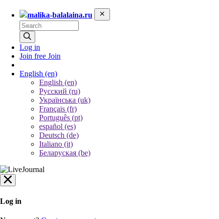
malika-balalaina.ru
Log in
Join free
Join
English
(en)
English (en)
Русский (ru)
Українська (uk)
Français (fr)
Português (pt)
español (es)
Deutsch (de)
Italiano (it)
Беларуская (be)
Log in