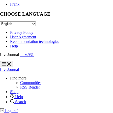
Frank
CHOOSE LANGUAGE
Privacy Policy
User Agreement
Recommendation technologies
Help
LiveJournal
— v.931
?
?
LiveJournal
Find more
Communities
RSS Reader
Shop
Help
Search
Log in
`