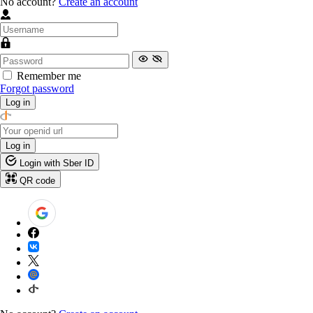
No account?
Create an account
Remember me
Forgot password
Log in
Log in
Login with Sber ID
QR code