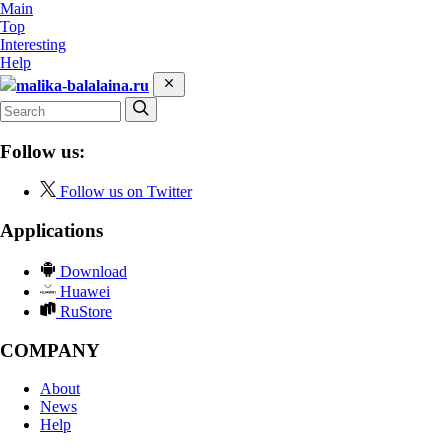
Main
Top
Interesting
Help
malika-balalaina.ru
Follow us:
Follow us on Twitter
Applications
Download
Huawei
RuStore
COMPANY
About
News
Help