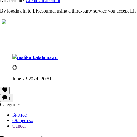
No account?
Create an account
By logging in to LiveJournal using a third-party service you accept Li
malika-balalaina.ru
June 23 2024, 20:51
1
Categories:
Бизнес
Общество
Cancel