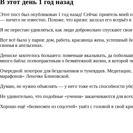
В этот день 1 год назад
Этот пост был опубликован 1 год назад! Сейчас приятель моей п
— ничего не известно. Похоже, что кризис засосал его всерьёз и
Я не перестаю удивляться, как люди добровольно спускают свои
Вот всё было у парня: дом, работа, красавица жена, успешный би
свинья в апельсинах.
Дениске захотелось большего: поменьше вкалывать, да побольше 
много бабла: псевопрактикам о безмятежной жизни, в которой 
Очередной лохотрон для бездельников и тунеядцев. Медитации, 
марафонов» Леночке Блиновской.
Думаю, не нужно объяснять — у него тоже есть способности у
Не удивительно, что подобные «учения» заканчиваются для всех
Хорошо ещё «бизнесмен из соцсетей» ушёл с головой в свой криз