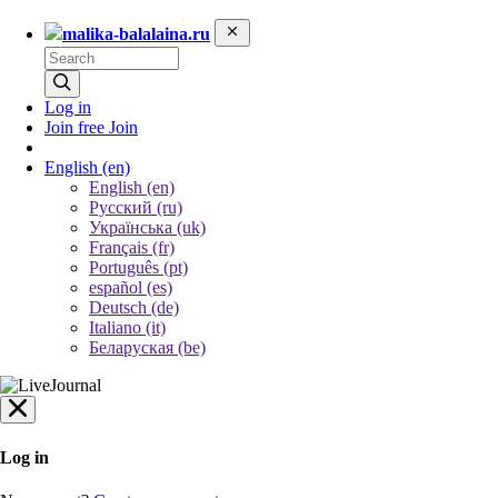
malika-balalaina.ru
Log in
Join free
Join
English
(en)
English (en)
Русский (ru)
Українська (uk)
Français (fr)
Português (pt)
español (es)
Deutsch (de)
Italiano (it)
Беларуская (be)
Log in