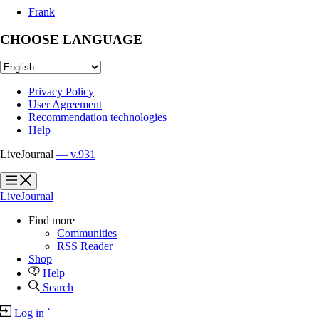
Frank
CHOOSE LANGUAGE
Privacy Policy
User Agreement
Recommendation technologies
Help
LiveJournal
— v.931
?
?
LiveJournal
Find more
Communities
RSS Reader
Shop
Help
Search
Log in
`