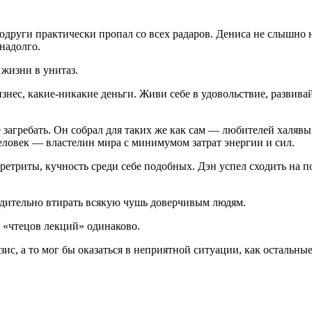
одруги практически пропал со всех радаров. Дениса не слышно н
 надолго.
 жизни в унитаз.
знес, какие-никакие деньги. Живи себе в удовольствие, развивай 
загребать. Он собрал для таких же как сам — любителей халявы, 
человек — властелин мира с минимумом затрат энергии и сил.
ретриты, кучность среди себе подобных. Дэн успел сходить на 
бедительно втирать всякую чушь доверчивым людям.
 «чтецов лекций» одинаково.
ис, а то мог бы оказаться в неприятной ситуации, как остальны