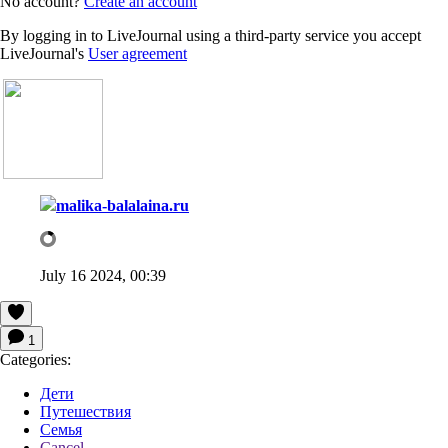
No account?
Create an account
By logging in to LiveJournal using a third-party service you accept
LiveJournal's
User agreement
malika-balalaina.ru
July 16 2024, 00:39
1
Categories:
Дети
Путешествия
Семья
Cancel