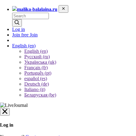
malika-balalaina.ru
Log in
Join free
Join
English
(en)
English (en)
Русский (ru)
Українська (uk)
Français (fr)
Português (pt)
español (es)
Deutsch (de)
Italiano (it)
Беларуская (be)
Log in