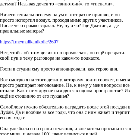
детьми? Называя дочек то «свинотоии́», то «гиенами».
Ничего гениального ему на ум в этот раз не пришло, и он
просто испортил воздух, проходя мимо других участников.
После чего громко заржал. Не, ну а чо? Где Джиган, а где
правильные манеры?
https://t.me/malikanikolic/2607
Нет, чтобы об этом деликатно промолчать, он ещё превратил
свой пук в тему разговора на каком-то подкасте.
Гости в студии ему просто аплодировали, как герою дня.
Вот смотрю я на этого детину, которому почти сорокет, и меня
просто распирает негодование. Не, к нему у меня вопросы все
отпали. Как с ним другие находятся в одном пространстве? Их
ещё не стошнило от его пуканья?
Самойлову нужно обязательно наградить после этой поездки в
Дубай. Да и вообще за все годы, что она с ним живёт и терпит
его выходки.
Она уже была и на грани отчаяния, и «не хотела просыпаться в
этот мир», и давала 1001 шанс вернуться к ней.