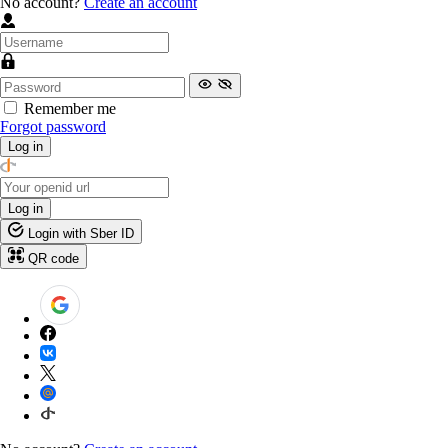
No account?
Create an account
Remember me
Forgot password
Log in
Log in
Login with Sber ID
QR code