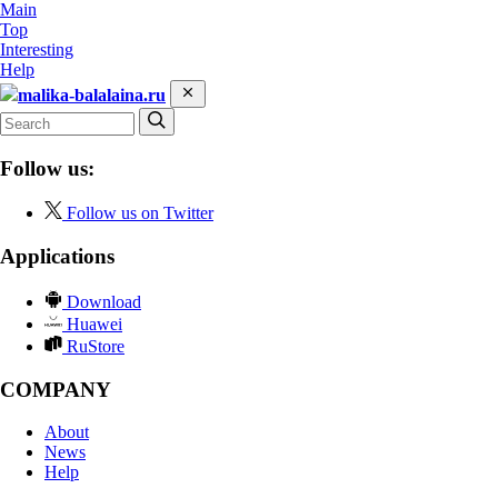
Main
Top
Interesting
Help
malika-balalaina.ru
Follow us:
Follow us on Twitter
Applications
Download
Huawei
RuStore
COMPANY
About
News
Help