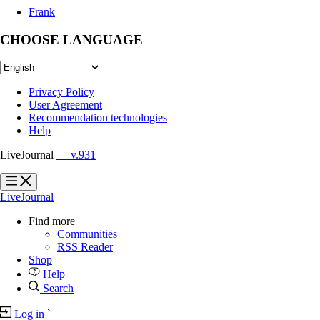
Frank
CHOOSE LANGUAGE
Privacy Policy
User Agreement
Recommendation technologies
Help
LiveJournal
— v.931
?
?
LiveJournal
Find more
Communities
RSS Reader
Shop
Help
Search
Log in
`