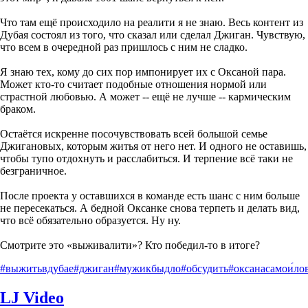
Что там ещё происходило на реалити я не знаю. Весь контент из
Дубая состоял из того, что сказал или сделал Джиган. Чувствую,
что всем в очередной раз пришлось с ним не сладко.
Я знаю тех, кому до сих пор импонирует их с Оксаной пара.
Может кто-то считает подобные отношения нормой или
страстной любовью. А может -- ещё не лучше -- кармическим
браком.
Остаётся искренне посочувствовать всей большой семье
Джигановых, которым житья от него нет. И одного не оставишь,
чтобы тупо отдохнуть и расслабиться. И терпение всё таки не
безграничное.
После проекта у оставшихся в команде есть шанс с ним больше
не пересекаться. А бедной Оксанке снова терпеть и делать вид,
что всё обязательно образуется. Ну ну.
Смотрите это «выживалити»? Кто победил-то в итоге?
#выжитьвдубае
#джиган
#мужикбыдло
#обсудить
#оксанасамои́ло
LJ Video